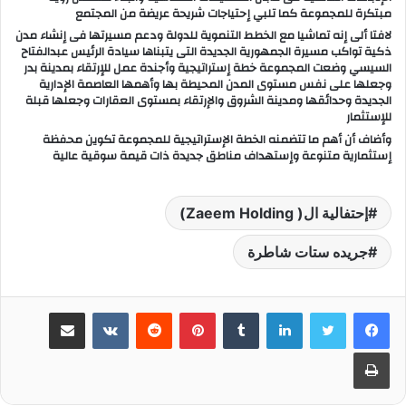
مبتكرة للمجموعة كما تلبي إحتياجات شريحة عريضة من المجتمع
لافتا ألى إنه تماشيا مع الخطط التنموية للدولة ودعم مسيرتها فى إنشاء مدن
ذكية تواكب مسيرة الجمهورية الجديدة التى يتبناها سيادة الرئيس عبدالفتاح
السيسي وضعت المجموعة خطة إستراتيجية وأجندة عمل للإرتقاء بمدينة بدر
وجعلها على نفس مستوى المدن المحيطة بها وأهمها العاصمة الإدارية
الجديدة وحدائقها ومدينة الشروق والإرتقاء بمستوى العقارات وجعلها قبلة
للإستثمار
وأضاف أن أهم ما تتضمنه الخطة الإستراتيجية للمجموعة تكوين محفظة
إستثمارية متنوعة وإستهداف مناطق جديدة ذات قيمة سوقية عالية
إحتفالية ال( Zaeem Holding)
جريده ستات شاطرة
لينكدإن
‏Tumblr
بينتيريست
‏Reddit
‏VKontakte
مشاركة عبر البريد
طباعة