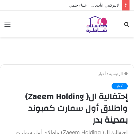
لاتتركيني اتأذى … علياء حلمي
بحث
الق
عن
الرئيسية
/
أخبار
أخبار
إحتفالية ال( Zaeem Holding)
واطلاق أول سمارت كمبوند
بمدينة بدر
إحتفالية ال( Zaeem Holding) واطلاق أول سمارت