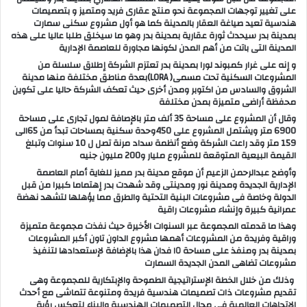
على تغيير توجهات المجموعة نحو منتج عقارى فريد ومتميز و بتصميمات
هندسية تعيد صياغة العقار بالمدينة كما هو أول مشروع سكنى سمارت
بمدينة بدر سيحدث ثورة عقارية بمدينة بدر وهو ما سيخلق طلبا عاليا على هذه
المدينة التى باتت من أهم المدن لكونها مجاورة للعاصمة الإدارية
و إنه على غرار كمبوند لورا بمدينة بدر تعتزم الشركة إطلاق سلسلة من
المشروعات السكنية تحت مسمى( LORA)بعدة مناطق مختلفة منها مدينة
الشروق والسادس من اكتوبر ومدن أخرى حيث تعكف الشركة حاليا على تكوين
محفظة أراضى متميزة بمدن مختلفة
وقال أن المشروع على مساحة 35 ألف متر بالإصافة لمول تجارى على مساحة
6900 متر ويشتمل المشروع على 450وحدة سكنية بمساحات تبدأ من 65الى
159 متر وقد راعت الشركة وضع أنظمة سداد مرنة تصل ل 10 سنوات وتبلغ
القيمة البيعية المتوقعة للمشروع مليار و200 مليون جنيه
وأوضح عبدالرحمن الزعيم أن موقع مدينة بدر مميز للغاية أمام العاصمة
الإدارية الجديدة ومدينة نور ومدينتى وقد شهدت بدر إهتماما كبيرا من قبل
الدولة وخاصة فى مشروعات البنية التحتية والطرق مما يؤهلها لتشهد نهضة
عمرانية كبيرة وإنشاء مشروعات راقية
وهذا ما قدمته المجموعة عبر السنوات الأخيرة حيث نفذت مجموعة متميزة
وراقية وفريدة من المشروعات أهمها مشروع الداون تاون أكبر المشروعات
بمدينة بدر ومنفذ على مساحة ١٥ فدان هذا بالإضافة لإستعدادها لتنفيذ
مشروعات تضاهى المدن الجديدة السمارت
وذلك من خلال الخطة الإستراتيجية الطموحة والإبتكارية للمجموعة وهى
تقديم مشروعات ذات تصميمات هندسية فريدة ومتنوعة تتماشى مع أحدث
الإتجاهات العالمية فى مجال التصميمات الهندسية والبناء لتعكس رؤية