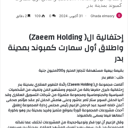
كمبوند بمدينة بدر
Ghada elmasry
31 أكتوبر، 2024
0
109
2 دقائق
إحتفالية ال( Zaeem Holding)
واطلاق أول سمارت كمبوند بمدينة
بدر
بقيمة بيعية مستهدفة تتجاوز المليار و200مليون جنية
كتب : ماهر بدر
أقامت مجموعة ال( Zaeem Holding) رائدة التطوير العقاري بمدينة بدر
إحتفالية كبرى حضرها باقة من النجوم ومشاهير الفن ولفيف من الشخصيات
السياسية والدبلوماسية ومجموعة متميزة من شركات التسويق العقارى وقد
أحيا الحفل السوبر ستار تامر عاشور وعلى هامش الحفل تم عقد مؤتمر صحفى
أعلن خلاله السيد عبد الرحمن الزعيم رئيس مجلس إدارة المجموعة إطلاق
أحدث مشروعات المجموعة (لورا) بموقع متميز وفريد بمدينة بدر وهو باكورة
أعمالها فيما يسمى بالكمبوند
وقال الزعيم أن لورا فكر ونوعيةجديدة من المشروعات تختلف عما نفذته
المجموعة من قبل سوف يعيد تعريف المشهد العقاري بمدينة بدر وسيعمل