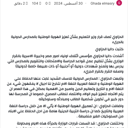
Ghada elmasry
30 أغسطس، 2024
0
104
2 دقائق
الحزاوي تصف قرار وزير التعليم بشأن تعزيز الهوية الوطنية بالمدارس الدولية
بالجرىء
كتبت داليا الحزاوي
أشادت داليا الحزاوي مؤسس ائتلاف اولياء امور مصر وخبيرة الاسرية بالقرار
الوزاري بشأن تنظيم عمل قواعد الدراسة والامتحانات والتقويم بالمدارس التي
يدرس بها وتمنح شهادات دولية أو أجنبية أو ذات طبيعة خاصة (دولية)
واصفه القرار بالقرار الجريء
وتابعت الحزاوي : المدارس الدولية للاسف الشديد غابت عنها الحفاظ علي
الهوية الوطنية و اللغة العربية اللغة الام لتخرج لنا اجيال لا يفقهون شيء عن
اللغة الام و التاريخ وتعاليم الدين واصبح من الاهمية بمكان في هذا العصر ان
يتم الاتجاه لتعزيز قيم الولاء والانتماء للطالب المصري خصوصا ان المدرسة لها
دور كبير في تكوين شخصية الطالب ومبادئه وسلوكياته
واضافت الحزاوي : ان تعميق الهوية الوطنية لا يأتي الا من خلال دراسة اللغة
العربية والتاريخ كما ان دراسة التربية الدينية هامة من اجل الحفاظ علي الابناء
من السلوكيات الغير منضبطة .
واختتمت الحزاوي : قد اتسمت قرارات الوزارة بالجرأة هذه الايام ومحاولة