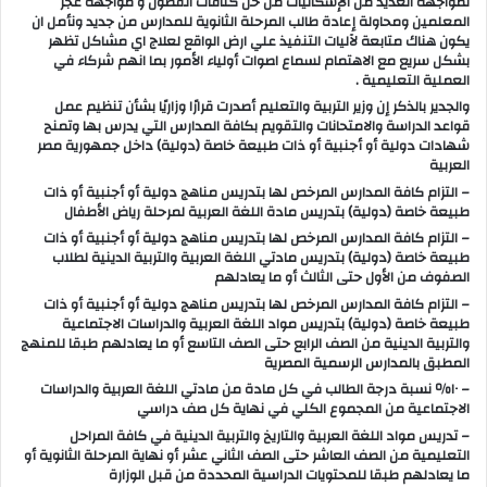
لمواجهة العديد من الإشكاليات من حل كثافات الفصول و مواجهة عجز
المعلمين ومحاولة إعادة طالب المرحلة الثانوية للمدارس من جديد ونأمل ان
يكون هناك متابعة لآليات التنفيذ علي ارض الواقع لعلاج اي مشاكل تظهر
بشكل سريع مع الاهتمام لسماع اصوات أولياء الأمور بما انهم شركاء في
العملية التعليمية .
والجدير بالذكر إن وزير التربية والتعليم أصدرت قرارًا وزاريًا بشأن تنظيم عمل
قواعد الدراسة والامتحانات والتقويم بكافة المدارس التي يدرس بها وتمنح
شهادات دولية أو أجنبية أو ذات طبيعة خاصة (دولية) داخل جمهورية مصر
العربية
– التزام كافة المدارس المرخص لها بتدريس مناهج دولية أو أجنبية أو ذات
طبيعة خاصة (دولية) بتدريس مادة اللغة العربية لمرحلة رياض الأطفال
– التزام كافة المدارس المرخص لها بتدريس مناهج دولية أو أجنبية أو ذات
طبيعة خاصة (دولية) بتدريس مادتي اللغة العربية والتربية الدينية لطلاب
الصفوف من الأول حتى الثالث أو ما يعادلهم
– التزام كافة المدارس المرخص لها بتدريس مناهج دولية أو أجنبية أو ذات
طبيعة خاصة (دولية) بتدريس مواد اللغة العربية والدراسات الاجتماعية
والتربية الدينية من الصف الرابع حتى الصف التاسع أو ما يعادلهم طبقا للمنهج
المطبق بالمدارس الرسمية المصرية
– ١٠٪؜ نسبة درجة الطالب في كل مادة من مادتي اللغة العربية والدراسات
الاجتماعية من المجموع الكلي في نهاية كل صف دراسي
– تدريس مواد اللغة العربية والتاريخ والتربية الدينية في كافة المراحل
التعليمية من الصف العاشر حتى الصف الثاني عشر أو نهاية المرحلة الثانوية أو
ما يعادلهم طبقا للمحتويات الدراسية المحددة من قبل الوزارة