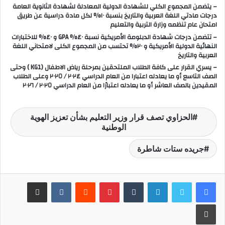
– يتضمن المجموع الكلي للشهادة الدولية المعادلة لشهادة الثانوية العامة
درجات مادتي اللغة العربية والتاريخ بنسبة ١٠% لكل مادة دراسية عن طريق
امتحان عام تنظمه وزارة التربية والتعليم
– تتضمن درجات شهادة الدبلومة الأمريكية نسبة ٤٠% GPA و ٤٠% للاختبارات
النهائية الدولية الأمريكية و ٢٠% تحتسب من المجموع الكلى لامتحاني اللغة
العربية والتاريخ
– يسري القرار على كافة الطلاب الملتحقين بمرحلة رياض الاطفال (KG1 ) وحتى
الصف التاسع أو ما يعادله اعتبارا من العام الدراسي ٢٠٢٤ / ٢٠٢٥ وعلى الطلاب
المقيدين بالصف العاشر أو ما يعادله اعتبارًا من العام الدراسي ٢٠٢٥ / ٢٠٢٦
الحزاوي تصف قرار وزير التعليم بشأن تعزيز الهوية
الوطنية
جريده ستات شاطرة
لينكدإن
‏Tumblr
بينتيريست
‏Reddit
‏VKontakte
مشاركة عبر البريد
طباعة