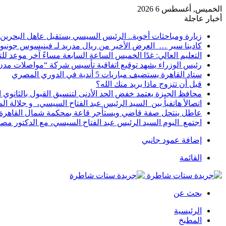
الخميس, أغسطس 6 2026
أخبار عاجلة
زيارة ومباحثات أخوية.. الرئيس السيسي يستقبل عاهل البحرين 
كادينا سير … العرض الأخير من ريال مدريد لـ فينيسوس جونيو
التعليم العالي: غدًا الخميس الساعة السابعة مساءً آخر موعد ل
رئيس الوزراء يشهد توقيع اتفاقية تأسيس شركة “مواصلات مدن 
ستاد القاهرة يستضيف مباريات 5 أندية في الدوري المصري
قبل أن تتزوج ماذا يريد منك الله؟
محافظ الجيزة يعتمد خفض الحد الأدنى لتنسيق القبول بالثانوي العام إلى
اتصالأ هاتفيأ بين السيد الرئيس عبد الفتاح السيسي، و جلالة 
عاطل ينتحل صفة قاضي ويستأجر قاعة بمحكمة شمال القاهرة ل
اجتمع اليوم السيد الرئيس عبد الفتاح السيسي، مع الدكتور م
إضافة عمود جانبي
القائمة
بحث عن
الرئيسية
المطبخ