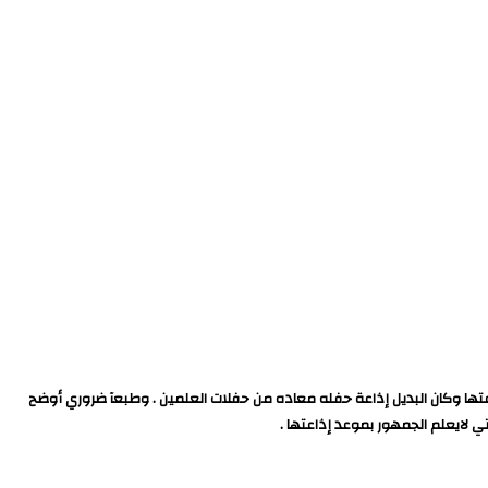
ون الساعة 12 ونص ,ولكن كالعاده حفلتي انا بالتحديد تقرر عدم اذاعتها وكان البديل إذاعة حفله معاده من حفلات العلمين . وطبعآ ضروري أوضح
 لايعلم الجمهور بموعد إذاعتها .