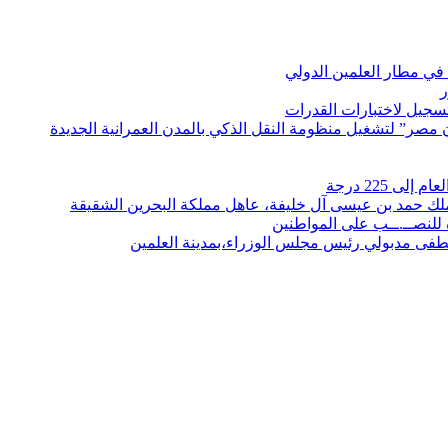
في مطار العلمين الدولي
ر
لتسجيل لاختبارات القدرات
مصر” لتشغيل منظومة النقل الذكي بالمدن العمرانية الجديدة
 225 درجة
الملك حمد بن عيسى آل خليفة، عاهل مملكة البحرين الشقيقة
لنصــ.ــب على المواطنين
صطفى مدبولي رئيس مجلس الوزراء،بمدينة العلمين