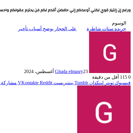
ورغم إن إلتيار قوي لكني أوعدكم إني حافضل أقدم لكم فن يحترم عقولكم واحس
الوسوم
جريده ستات شاطرة
على الحجار يوضح أسباب تأخير
23 أغسطس، 2024
Ghada elmasry
0
115
أقل من دقيقة
فيسبوك
تويتر
لينكدإن
بينتيريست
مشاركة ع