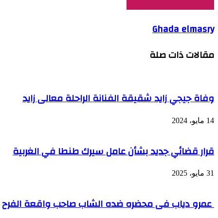
Ghada elmasry
مقالات ذات صلة
وفاة جيجي زايد شقيقة الفنانة الراحلة معالى زايد
14 مايو، 2024
قرار قضائي جديد بشأن عامل سيرك طنطا في الغربية
31 مايو، 2025
عمرو دياب فى محضره ضده الشاب صاحب واقعة الفرح