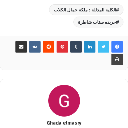
الكلبة المدللة : ملكة جمال الكلاب
جريده ستات شاطرة
لينكدإن
‏Tumblr
بينتيريست
‏Reddit
‏VKontakte
مشاركة عبر البريد
طباعة
Ghada elmasry