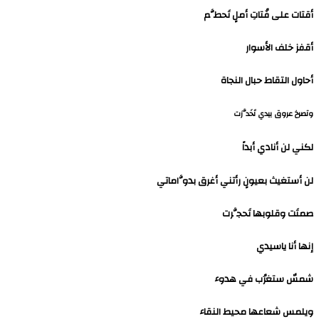
أقتات على فُتاتِ أملٍ تَحطَّم
أقفز خلف الأسوار
أحاول التقاط حبال النجاة
وتصرخ عروق بيدي تَخَدَّرَت
لكني لن أنادي أبداً
لن أستغيث بعيونٍ رأتني أغرق بدوَّاماتي
صمتَت وقلوبها تَحجَّرت
إنها أنا ياسيدي
شمسٌ ستغرُب في هدوء
ويلمس شعاعها محيط النقاء