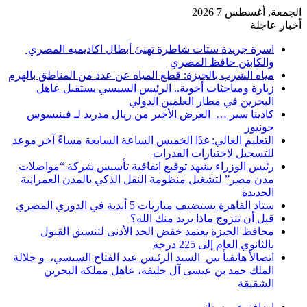
الجمعة, أغسطس 7 2026
أخبار عاجلة
اسرة جريدة ستات شاطرة تهنئ أبطال اكاديميه المصري
والكابتن حافظ المصري
مياه الشرب بالجيزة: قطع المياه عن عدد من المناطق بالهرم
زيارة ومباحثات أخوية.. الرئيس السيسي يستقبل عاهل
البحرين في مطار العلمين الدولي
كادينا سير … العرض الأخير من ريال مدريد لـ فينيسوس
جونيور
التعليم العالي: غدًا الخميس الساعة السابعة مساءً آخر موعد
للتسجيل لاختبارات القدرات
رئيس الوزراء يشهد توقيع اتفاقية تأسيس شركة “مواصلات
مدن مصر” لتشغيل منظومة النقل الذكي بالمدن العمرانية
الجديدة
ستاد القاهرة يستضيف مباريات 5 أندية في الدوري المصري
قبل أن تتزوج ماذا يريد منك الله؟
محافظ الجيزة يعتمد خفض الحد الأدنى لتنسيق القبول
بالثانوي العام إلى 225 درجة
اتصالأ هاتفيأ بين السيد الرئيس عبد الفتاح السيسي، و جلالة
الملك حمد بن عيسى آل خليفة، عاهل مملكة البحرين
الشقيقة