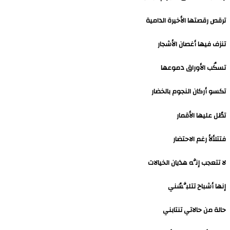
ترقص رقصتها الأخيرة الدامية
تنزف فيها أغصان الأشجار
تسكُب الأوراق دموعها
تكسو أركان النجوم بالخضار
تطُل عليها الأقمار
فتتلألأ رغم الاحتضار
لا تتعجب إنَّه هذيان الخيالات
إنها أشباح تتلبَّسُني
حالة من حالاتي تنتابني