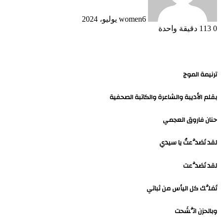
6 يوليو، 2024
women
0
113
دقيقة واحدة
ترنيمة الموج
بقلم الأديبة والشاعرة والكاتبة الصحفية
حنان فاروق العجمي
لقد تَصَدَّعتُ يا سيدي
لقد تَصَدَّعت
تَمَلَّك كل اليأس من ثباتي
وبالحزن اتَّشَحت