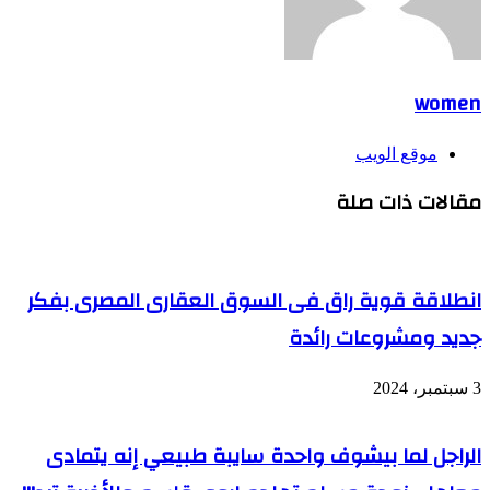
women
موقع الويب
مقالات ذات صلة
انطلاقة قوية راق فى السوق العقارى المصرى بفكر
جديد ومشروعات رائدة
3 سبتمبر، 2024
الراجل لما بيشوف واحدة سايبة طبيعي إنه يتمادى