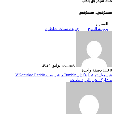
هناك سيُقرِّون بالذنب
سيعترفون… سيعترفون
الوسوم
ترنيمة الموج
جريده ستات شاطرة
6 يوليو، 2024
women
0
113
دقيقة واحدة
فيسبوك
تويتر
لينكدإن
بينتيريست
مشاركة عبر البريد
طباعة