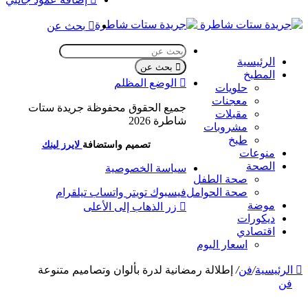
بحث عن
الرئيسية
بحث عن
المطبخ
الوضع المظلم
حلويات
معجنات
جميع الحقوق محفوظة جريدة ستات
مقبلات
شاطرة 2026
مشروبات
طبخ
تصميم واستضافة
لايرز لينك
منوعات
الصحة
سياسة الخصوصية
صحة الطفل
صحة الحوامل
فيسبوك
تويتر
واتساب
تيلقرام
موضة
زر الذهاب إلى الأعلى
ديكورات
اقتصادي
اسعار اليوم
الرئيسية
/
فن
/
إطلالة رمضانية لدرة بألوان وتصاميم متنوعة
فن