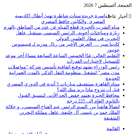
الجمعة, أغسطس 7 2026
اسرة جريدة ستات شاطرة تهنئ أبطال اكاديميه
أخبار عاجلة
المصري والكابتن حافظ المصري
مياه الشرب بالجيزة: قطع المياه عن عدد من المناطق بالهرم
زيارة ومباحثات أخوية.. الرئيس السيسي يستقبل عاهل
البحرين في مطار العلمين الدولي
كادينا سير … العرض الأخير من ريال مدريد لـ فينيسوس
جونيور
التعليم العالي: غدًا الخميس الساعة السابعة مساءً آخر موعد
للتسجيل لاختبارات القدرات
رئيس الوزراء يشهد توقيع اتفاقية تأسيس شركة “مواصلات
مدن مصر” لتشغيل منظومة النقل الذكي بالمدن العمرانية
الجديدة
ستاد القاهرة يستضيف مباريات 5 أندية في الدوري المصري
قبل أن تتزوج ماذا يريد منك الله؟
محافظ الجيزة يعتمد خفض الحد الأدنى لتنسيق القبول
بالثانوي العام إلى 225 درجة
اتصالأ هاتفيأ بين السيد الرئيس عبد الفتاح السيسي، و جلالة
الملك حمد بن عيسى آل خليفة، عاهل مملكة البحرين
الشقيقة
القائمة
إضافة عمود جانبي