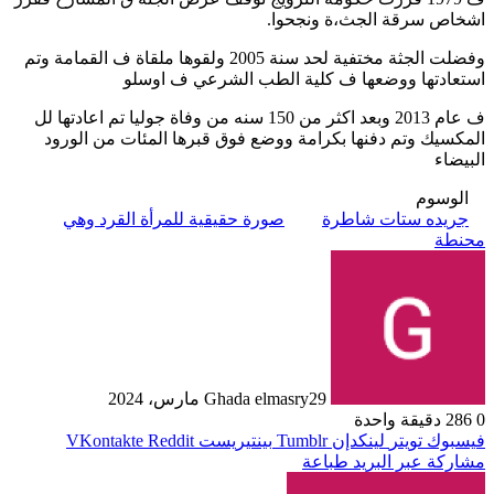
اشخاص سرقة الجث،ة ونجحوا.
وفضلت الجثة مختفية لحد سنة 2005 ولقوها ملقاة ف القمامة وتم
استعادتها ووضعها ف كلية الطب الشرعي ف اوسلو
ف عام 2013 وبعد اكثر من 150 سنه من وفاة جوليا تم اعادتها لل
المكسيك وتم دفنها بكرامة ووضع فوق قبرها المئات من الورود
البيضاء
الوسوم
جريده ستات شاطرة
صورة حقيقية للمرأة القرد وهي
محنطة
29 مارس، 2024
Ghada elmasry
0
286
دقيقة واحدة
فيسبوك
تويتر
لينكدإن
بينتيريست
مشاركة عبر البريد
طباعة