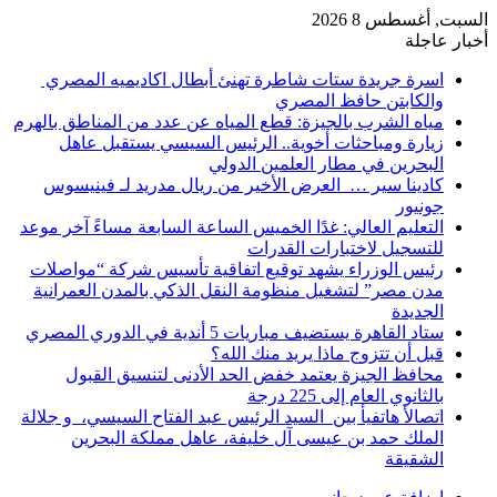
السبت, أغسطس 8 2026
أخبار عاجلة
اسرة جريدة ستات شاطرة تهنئ أبطال اكاديميه المصري
والكابتن حافظ المصري
مياه الشرب بالجيزة: قطع المياه عن عدد من المناطق بالهرم
زيارة ومباحثات أخوية.. الرئيس السيسي يستقبل عاهل
البحرين في مطار العلمين الدولي
كادينا سير … العرض الأخير من ريال مدريد لـ فينيسوس
جونيور
التعليم العالي: غدًا الخميس الساعة السابعة مساءً آخر موعد
للتسجيل لاختبارات القدرات
رئيس الوزراء يشهد توقيع اتفاقية تأسيس شركة “مواصلات
مدن مصر” لتشغيل منظومة النقل الذكي بالمدن العمرانية
الجديدة
ستاد القاهرة يستضيف مباريات 5 أندية في الدوري المصري
قبل أن تتزوج ماذا يريد منك الله؟
محافظ الجيزة يعتمد خفض الحد الأدنى لتنسيق القبول
بالثانوي العام إلى 225 درجة
اتصالأ هاتفيأ بين السيد الرئيس عبد الفتاح السيسي، و جلالة
الملك حمد بن عيسى آل خليفة، عاهل مملكة البحرين
الشقيقة