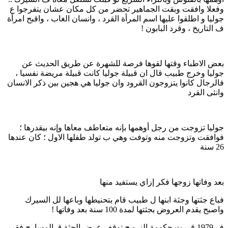
وفعلا وافقت وبقت الجماهير تحضر من كل مكان عشان يتفرجوا ع
جوليا و اطلقوا عليها اسم المرأة القرد ، وانسان الغاب ، واقبح امرأة
ف التاريخ ، وقرد البابون !
بعض الاطباء وقتها لقوها فرصة للشهرة عن طريق الحديث عن
جوليا وخرج طبيب قال ان قبيلة جوليا كانت قبيلة مريضة نفسيا ،
فالرجال كانوا يتزوجون القرود وان جوليا هي هجين بين ذكر الانسان
وانثى القرد
جوليا تزوجت من رجل أوهمها بإنه متعاطف معاها وإنه بيقدرها ؛
فوافقت وتزوجت منه وتوفت وهي ب تولد طفلها الاول ؛ كان عندها
26 سنة
بعد وفاتها زوجها فكر إزاي يستفيد منها
فباع جثتها وجثة ابنها ل طبيب قام بتحنيطها وباعها لل السيرك
واصبح يقدم العروض بجثتها لمدة 100 سنة بعد وفاتها !
ف 1979 قررت حكومة النرويج توقف عرض الجثة ق المسارح فقرر