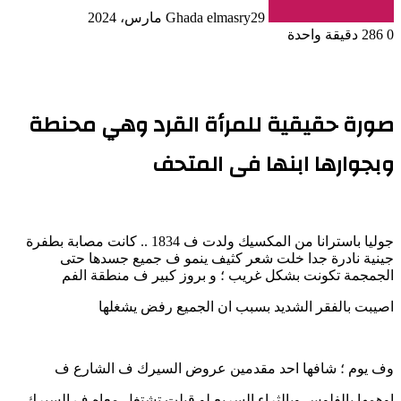
29 مارس، 2024
Ghada elmasry
0
286
دقيقة واحدة
صورة حقيقية للمرأة القرد وهي محنطة
وبجوارها ابنها فى المتحف
جوليا باسترانا من المكسيك ولدت ف 1834 .. كانت مصابة بطفرة
جينية نادرة جدا خلت شعر كثيف ينمو ف جميع جسدها حتى
الجمجمة تكونت بشكل غريب ؛ و بروز كبير ف منطقة الفم
اصيبت بالفقر الشديد بسبب ان الجميع رفض يشغلها
وف يوم ؛ شافها احد مقدمين عروض السيرك ف الشارع ف
اوهمها بالفلوس وبالثراء السريع لو قبلت تشتغل معاه ف السيرك ..