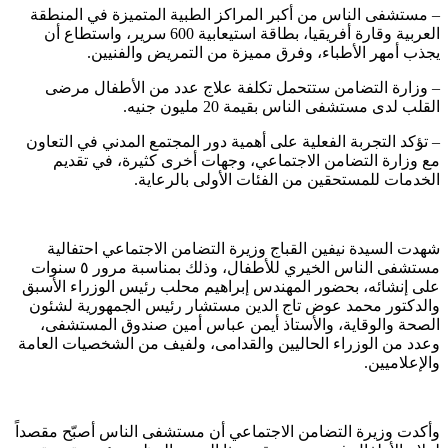
– مستشفى الناس من أكبر المراكز الطبية المتميزة في المنطقة
العربية وقارة أفريقيا، بطاقة استيعابية 600 سرير، واستطاع أن
يجذب أمهر الأطباء، وفرق مميزة من التمريض والفنيين.
– وزارة التضامن ستتحمل تكلفة علاج عدد من الأطفال مرضى
القلب لدى مستشفى الناس بقيمة 20 مليون جنيه.
– تؤكد التجربة الفعلية على أهمية دور المجتمع المدني في التعاون
مع وزارة التضامن الاجتماعي، وجهات أخرى كثيرة، في تقديم
الخدمات للمستحقين من الفئات الأولى بالرعاية.
شهدت السيدة نيفين القباج وزيرة التضامن الاجتماعي احتفالية
مستشفى الناس الخيري للأطفال، وذلك بمناسبة مرور ٥ سنوات
على إنشائه، بحضور المهندس إبراهيم محلب رئيس الوزراء الأسبق
والدكتور محمد عوض تاج الدين مستشار رئيس الجمهورية لشئون
الصحة والوقاية، والأستاذ أيمن عباس أمين صندوق المستشفى،
وعدد من الوزراء الحاليين والقدامى، ولفيف من الشخصيات العامة
والإعلاميين.
وأكدت وزيرة التضامن الاجتماعي أن مستشفى الناس أصبّح مقصداً