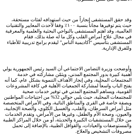
وقد حقق المستشفى إنجازاً من حيث استهدافه لفئات مستحقة،
حيث يتم توفيرها مجاناً بنسبة ١٠٠٪ وفقا لأحدث المعايير والتقنيات
العالمية، وقد اهتم المستشفى بالنواحي البحثية والعلمية والمعرفية
في مجال علاج أمراض القلب وكل ما له صلة بذلك، فقام
المستشفى بتأسيس “أكاديمية الناس” ليقدم برامج تدريبية للأطباء
وللفرق الإدارية.
وأوضحت وزيرة التضامن الاجتماعي أن السيد رئيس الجمهورية يولي
أهمية كبيرة بدور المجتمع المدني، ويثمّن مشاركته في خدمة
المجتمعات المحلية، وفي إنجاز الأهداف التنموية بشكل عام، كما أنه
يفتح الباب واسعاً لمشاركة الجمعيات الأهلية في كافة المشروعات
القومية، ويساهم المجتمع المدني في توفير خدمات صحية
للمجتمعات المحلية، حيث يلبي حوالي 32% من احتياجات المواطنين
وبصفة خاصة في القرى والمناطق النائية، وفي الأمراض المتخصصة
مثل أمراض السرطان، والقلب، والغسيل الكلوي، والصحة الإنجابية،
والعيون، وصحة الأم والطفل، وغيرها من الأمراض، وتقدم الخدمات
من خلال المستشفيات الكبيرة والحديثة، أو من خلال المراكز الطبية
والمستوصفات والعيادات، والقوافل الطبية، بالإضافة إلى تحمل
مصروفات التشخيص والعلاج.