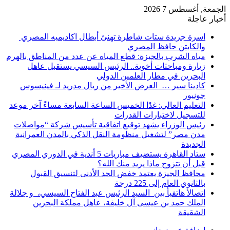
الجمعة, أغسطس 7 2026
أخبار عاجلة
اسرة جريدة ستات شاطرة تهنئ أبطال اكاديميه المصري
والكابتن حافظ المصري
مياه الشرب بالجيزة: قطع المياه عن عدد من المناطق بالهرم
زيارة ومباحثات أخوية.. الرئيس السيسي يستقبل عاهل
البحرين في مطار العلمين الدولي
كادينا سير … العرض الأخير من ريال مدريد لـ فينيسوس
جونيور
التعليم العالي: غدًا الخميس الساعة السابعة مساءً آخر موعد
للتسجيل لاختبارات القدرات
رئيس الوزراء يشهد توقيع اتفاقية تأسيس شركة “مواصلات
مدن مصر” لتشغيل منظومة النقل الذكي بالمدن العمرانية
الجديدة
ستاد القاهرة يستضيف مباريات 5 أندية في الدوري المصري
قبل أن تتزوج ماذا يريد منك الله؟
محافظ الجيزة يعتمد خفض الحد الأدنى لتنسيق القبول
بالثانوي العام إلى 225 درجة
اتصالأ هاتفيأ بين السيد الرئيس عبد الفتاح السيسي، و جلالة
الملك حمد بن عيسى آل خليفة، عاهل مملكة البحرين
الشقيقة