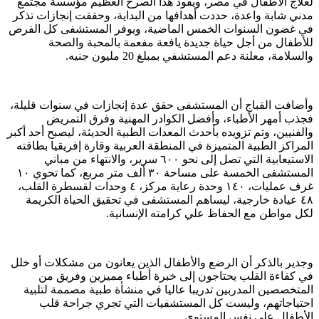
لعلاج الأطفال في مصر، ويقود هذا الصرح العظيم مؤسسة مجتمع
مدني شابة واعدة، حددت أهدافها من البداية، وحققت إنجازات تذكر
في غضون السنوات الخمس الماضية، ويوفر المستشفى كل الفرص
للأطفال من أجل حياة جديدة يافعة مفعمة بالمحبة والصحة
والسلامة، معلنة دعم المستشفي بمبلغ 20 مليون جنيه.
وأضافت القباج أن المستشفى حقق عدة إنجازات في سنوات قليلة،
فجذب أمهر الأطباء، وأفضل الكوادر المهنية وفرق التمريض
والفنيين، وتم تزويده بأحدث المعدات الطبية الحديثة، ليصبح أحد أكبر
المراكز الطبية المتميزة في المنطقة العربية وقارة إفريقيا بطاقته
الاستيعابية التي تصل إلى نحو ٦٠٠ سرير، والانتهاء من مباني
المستشفى الخمسة على مساحة ٣٠ ألف متر مربع، كما تحوي ١٠
غرف عمليات، ١٤٠ وحدة رعاية مركز، ٤ وحدات لقسطرة القلب،
٤٨ عيادة خارجية، ليساهم المستشفى في تحقيق الحياة الكريمة
لكل مواطن مع الحفاظ علي كرامته الإنسانية.
وجدير بالذكر أن الرضع والأطفال الذين يعانون من مشكلات أو خلل
في كفاءة القلب يحتاجون إلى خبرة أطباء مميزين وفريق من
المتخصصين المدربين تدريبا عاليا في منشأة طبية مصممة لتلبية
احتياجاتهم، وليست كل المستشفيات التي تجري جراحة قلب
الأطفال على نفس المستوى.