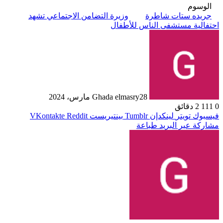
الوسوم
جريده ستات شاطرة
وزيرة التضامن الاجتماعي تشهد
احتفالية مستشفى الناس للأطفال
28 مارس، 2024
Ghada elmasry
0
111
2 دقائق
فيسبوك
تويتر
لينكدإن
بينتيريست
مشاركة عبر البريد
طباعة