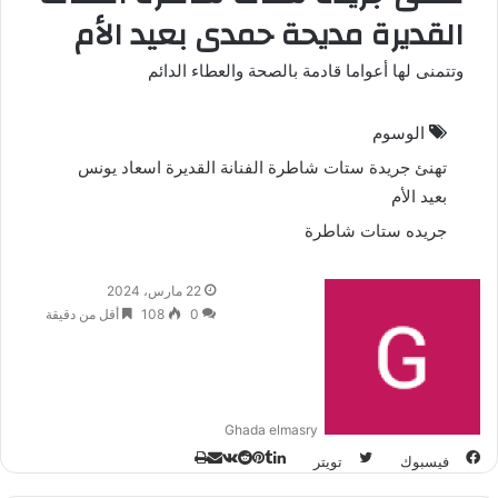
القديرة مديحة حمدى بعيد الأم
وتتمنى لها أعواما قادمة بالصحة والعطاء الدائم
الوسوم
تهنئ جريدة ستات شاطرة الفنانة القديرة اسعاد يونس
بعيد الأم
جريده ستات شاطرة
22 مارس، 2024
0
108
أقل من دقيقة
Ghada elmasry
فيسبوك
تويتر
ل
ب
م
ط
ي
ي
ب
T
R
V
ش