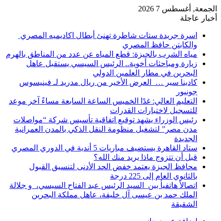
الجمعة, أغسطس 7 2026
أخبار عاجلة
اسرة جريدة ستات شاطرة تهنئ أبطال اكاديميه المصري
والكابتن حافظ المصري
مياه الشرب بالجيزة: قطع المياه عن عدد من المناطق بالهرم
زيارة ومباحثات أخوية.. الرئيس السيسي يستقبل عاهل
البحرين في مطار العلمين الدولي
كادينا سير … العرض الأخير من ريال مدريد لـ فينيسوس
جونيور
التعليم العالي: غدًا الخميس الساعة السابعة مساءً آخر موعد
للتسجيل لاختبارات القدرات
رئيس الوزراء يشهد توقيع اتفاقية تأسيس شركة “مواصلات
مدن مصر” لتشغيل منظومة النقل الذكي بالمدن العمرانية
الجديدة
ستاد القاهرة يستضيف مباريات 5 أندية في الدوري المصري
قبل أن تتزوج ماذا يريد منك الله؟
محافظ الجيزة يعتمد خفض الحد الأدنى لتنسيق القبول
بالثانوي العام إلى 225 درجة
اتصالأ هاتفيأ بين السيد الرئيس عبد الفتاح السيسي، و جلالة
الملك حمد بن عيسى آل خليفة، عاهل مملكة البحرين
الشقيقة