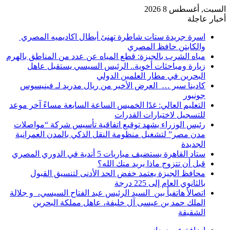
السبت, أغسطس 8 2026
أخبار عاجلة
اسرة جريدة ستات شاطرة تهنئ أبطال اكاديميه المصري
والكابتن حافظ المصري
مياه الشرب بالجيزة: قطع المياه عن عدد من المناطق بالهرم
زيارة ومباحثات أخوية.. الرئيس السيسي يستقبل عاهل
البحرين في مطار العلمين الدولي
كادينا سير … العرض الأخير من ريال مدريد لـ فينيسوس
جونيور
التعليم العالي: غدًا الخميس الساعة السابعة مساءً آخر موعد
للتسجيل لاختبارات القدرات
رئيس الوزراء يشهد توقيع اتفاقية تأسيس شركة “مواصلات
مدن مصر” لتشغيل منظومة النقل الذكي بالمدن العمرانية
الجديدة
ستاد القاهرة يستضيف مباريات 5 أندية في الدوري المصري
قبل أن تتزوج ماذا يريد منك الله؟
محافظ الجيزة يعتمد خفض الحد الأدنى لتنسيق القبول
بالثانوي العام إلى 225 درجة
اتصالأ هاتفيأ بين السيد الرئيس عبد الفتاح السيسي، و جلالة
الملك حمد بن عيسى آل خليفة، عاهل مملكة البحرين
الشقيقة