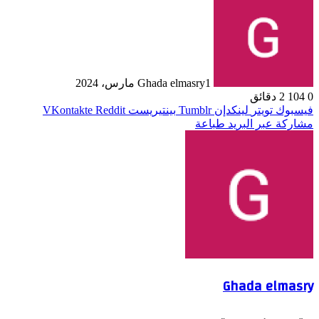
1 مارس، 2024
Ghada elmasry
0
104
2 دقائق
فيسبوك
تويتر
لينكدإن
بينتيريست
مشاركة عبر البريد
طباعة
Ghada elmasry