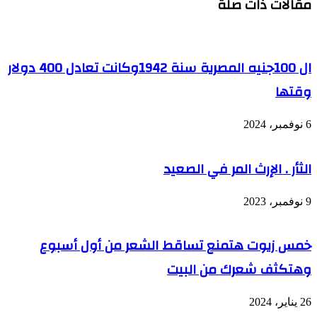
مقالات ذات صلة
ال 100جنيه المصرية سنة 1942وكانت تعادل 400 دولار
وقتها
6 نوفمبر، 2024
الثأر . الإرث المر في الصعيد
9 نوفمبر، 2023
خمس زيوت هتمنع تساقط الشعر من أول أسبوع
وهتكثف شعرك من البيت
26 يناير، 2024