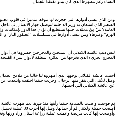
النساء رغم مظهرها الذي كان يبدو مفتقدا للجمال.
ومن الذي ينسى أدوارها التي حجزت لها موقعا متميزا في قلوب محبي
العامة؟ مَنْ مِنْ ممثلات جيلها تستطيع أن تؤدي هذا الدور بإمكانيا
الهرم” وغيرها؟ ومن ينسى أدوارها في مسلسلات “عصفور النار” و”ال
ليس ذنب عائشة الكيلاني أن المنتجين والمخرجين حصروها في أدوار المر
المخرج الجريء الذي يخرجها من الدائرة المغلقة لأدوار المرأة القبيحة و
أحببت عائشة الكيلاني بوجهها الذي أظهروه لنا خاليا من ملامح الجمال 
ومثل للأنثى التي ينفر منها الرجال، وحزنت حينما اختفت وابتعدت عن 
عن عائشة الكيلاني التي أحببتها.
ثم فوجئت وأصبت بالصدمة حينما رأيتها منذ فترة، نعم ظهرت عائشة الكي
وأوضحت إنها كانت مريضة وعملت عملية زراعة أسنان وزاد وزنها وتغير