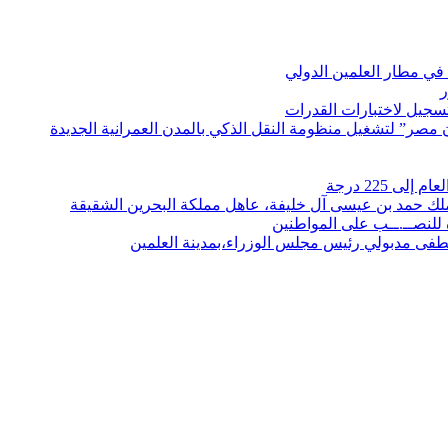
في مطار العلمين الدولي
ر
لتسجيل لاختبارات القدرات
مصر” لتشغيل منظومة النقل الذكي بالمدن العمرانية الجديدة
 225 درجة
الملك حمد بن عيسى آل خليفة، عاهل مملكة البحرين الشقيقة
لنصــ.ــب على المواطنين
صطفى مدبولي رئيس مجلس الوزراء،بمدينة العلمين