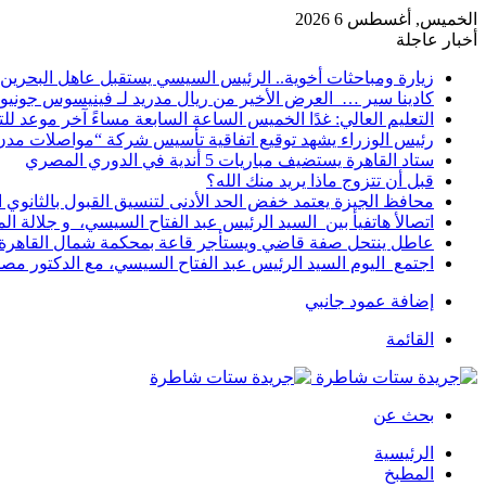
الخميس, أغسطس 6 2026
أخبار عاجلة
زيارة ومباحثات أخوية.. الرئيس السيسي يستقبل عاهل البحرين 
كادينا سير … العرض الأخير من ريال مدريد لـ فينيسوس جونيو
التعليم العالي: غدًا الخميس الساعة السابعة مساءً آخر موعد ل
رئيس الوزراء يشهد توقيع اتفاقية تأسيس شركة “مواصلات مدن 
ستاد القاهرة يستضيف مباريات 5 أندية في الدوري المصري
قبل أن تتزوج ماذا يريد منك الله؟
محافظ الجيزة يعتمد خفض الحد الأدنى لتنسيق القبول بالثانوي العام إلى
اتصالأ هاتفيأ بين السيد الرئيس عبد الفتاح السيسي، و جلالة 
عاطل ينتحل صفة قاضي ويستأجر قاعة بمحكمة شمال القاهرة ل
اجتمع اليوم السيد الرئيس عبد الفتاح السيسي، مع الدكتور م
إضافة عمود جانبي
القائمة
بحث عن
الرئيسية
المطبخ