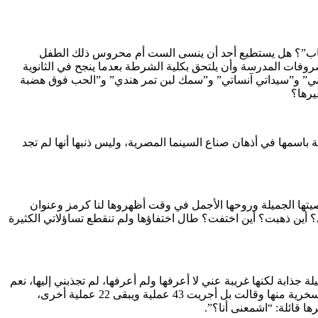
لكباب”؟ هل يستطيع أحد أن ينسى الست أم محروس ذلك الطفل
تصال إلى داخل مجمع التحرير واشتراطها أن يأخذ ابنها مبلغ 150 جنيها وأن يعفى من مصروفات المدرسة وأن يلتحق بكلية الشرطة بعدما ينجح في الثانوية
 أحبتني” و”سيداتي آنساتي” و”سمك لبن تمر هندي” و”الحب فوق هضبة
يرها؟
باسمها في أذهان صناع السينما المصرية، وليس ذنبها أنها لم تجد
شخصيتها الجميلة وروحها الأجمل في وقت أظهروها لنا كرمز وعنوان
؟ أين ذهبت؟ أين اختفت؟ طال اختفاؤها ولم تنقطع تساؤلاتي الكثيرة
ذابة لكنها غريبة عني لا أعرفها ولم أعرفها، لم تجذبني إليها، نعم
أصبحت جميلة ولكنني لم أر جمالها، وقيل إنها أجرت 30 عملية تجميل لتغير ملامحها الغير جميلة وأسنانها البارزة، وقابلت هي هذه الأقاويل بالسخرية منها وقالت بل أجريت 43 عملية ويبقى 22 عملية أخرى،
 قائلة: “اشمعنى أنا؟”.