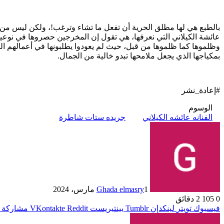
بالطبع هي لها مطلق الحرية أن تفعل ما تشاء وترغب!، ولكن ليس من ح
عائشة الكيلاني التي نعرفها، هي تقول إن المخرجين حصروها في نوعية 
وظلموها كما ظلموها من قبل، حيث لم يعودوا يطلبونها في أعمالهم الفن
بمكياجها الذي يجعل ملامحها تبدو خالية من الجمال.
#إعادة_نشر
الوسوم
الفنانه عائشه الكيلاني
جريده ستات شاطرة
1 مارس، 2024
Ghada elmasry
0
105
2 دقائق
فيسبوك
تويتر
لينكدإن
بينتيريست
مشاركة ع