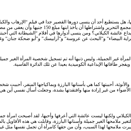
ها، هل يستطيع أحد أن ينسى دورها القصير جدا في فيلم “الإرهاب وا
الصغير الذي استعان به وزير الداخلية لتوصيل جهاز الا
ت وإبداع عائشة الكيلاني؟ ومن ينسى أدوارها في أفلام “الشيطانة التي
راية البيضاء” و”البحث عن عروسة” و”أرابيسك” و”أبو ضحكة جنان” وغ
أة غير الجميلة، وليس ذنبها أنه تم تسجيل شخصية المرأة الغير جميلة 
يفجر طاقاتها الإبداعية الكوميدية بعيدا عن تلك الدائرة القاسية.
والأنوثة، أحببتها كما هي بأسنانها البارزة وبماكياجها المنفر، أحببت 
الأضواء من غير إرادة منها وافتقدتها بشدة، وجعلت أسأل نفسي أين هي
لاني ولكنها ليست عائشة التي أعرفها وأحبها، لقد أصبحت امرأة جميلة ج
ت ملامحها لهذا السبب، وأن من حقها كامرأة أن تجمل نفسها مثل غيرها