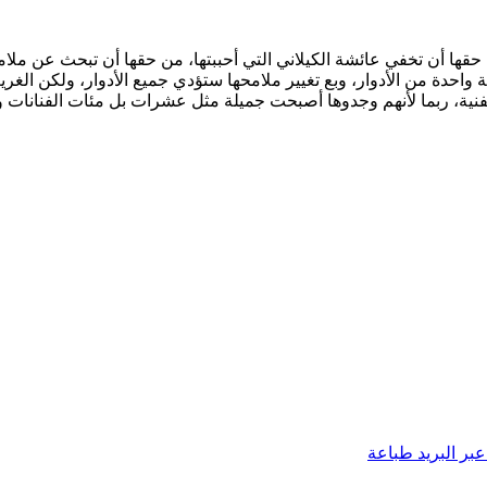
قها أن تخفي عائشة الكيلاني التي أحببتها، من حقها أن تبحث عن ملا
واحدة من الأدوار، وبع تغيير ملامحها ستؤدي جميع الأدوار، ولكن الغري
ية، ربما لأنهم وجدوها أصبحت جميلة مثل عشرات بل مئات الفنانات ولم ت
بر البريد
طباعة