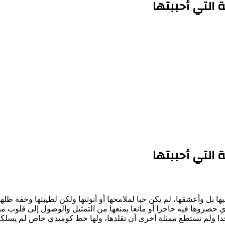
 التي أحببتها
 التي أحببتها
ها بل وأعشقها، لم يكن حبا لملامحها أو أنوثتها ولكن لطيبتها وخفة ظله
 حصروها فيه حاجزا أو مانعا يمنعها من التمثيل والوصول إلى قلوب محبيه
د أحدا ولم تستطع ممثلة أخرى أن تقلدها، ولها خط كوميدي خاص لم يس