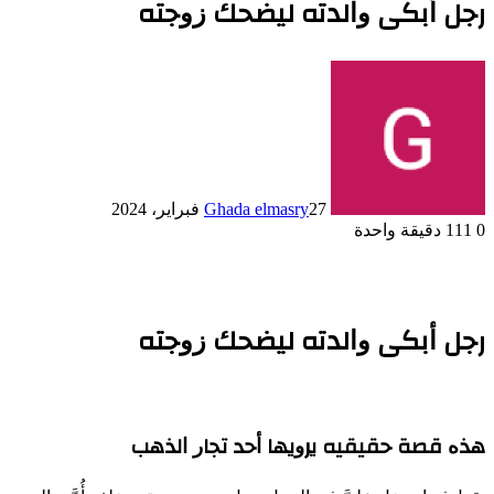
رﺟﻞ ﺃﺑﻜﻰ ﻭﺍﻟﺪﺗﻪ ﻟﻴﻀﺤﻚ ﺯﻭﺟﺘﻪ
27 فبراير، 2024
Ghada elmasry
0
111
دقيقة واحدة
رﺟﻞ ﺃﺑﻜﻰ ﻭﺍﻟﺪﺗﻪ ﻟﻴﻀﺤﻚ ﺯﻭﺟﺘﻪ
ﻫﺬﻩ ﻗﺼﺔ حقيقيه ﻳﺮﻭﻳﻬﺎ ﺃﺣﺪ ﺗﺠﺎﺭ ﺍﻟﺬﻫﺐ