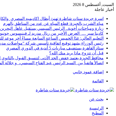
السبت, أغسطس 8 2026
أخبار عاجلة
اسرة جريدة ستات شاطرة تهنئ أبطال اكاديميه المصري والكا
مياه الشرب بالجيزة: قطع المياه عن عدد من المناطق بالهرم
زيارة ومباحثات أخوية.. الرئيس السيسي يستقبل عاهل البحرين 
كادينا سير … العرض الأخير من ريال مدريد لـ فينيسوس جونيو
التعليم العالي: غدًا الخميس الساعة السابعة مساءً آخر موعد ل
رئيس الوزراء يشهد توقيع اتفاقية تأسيس شركة “مواصلات مدن 
ستاد القاهرة يستضيف مباريات 5 أندية في الدوري المصري
قبل أن تتزوج ماذا يريد منك الله؟
محافظ الجيزة يعتمد خفض الحد الأدنى لتنسيق القبول بالثانوي العام إلى
اتصالأ هاتفيأ بين السيد الرئيس عبد الفتاح السيسي، و جلالة 
إضافة عمود جانبي
القائمة
بحث عن
الرئيسية
المطبخ