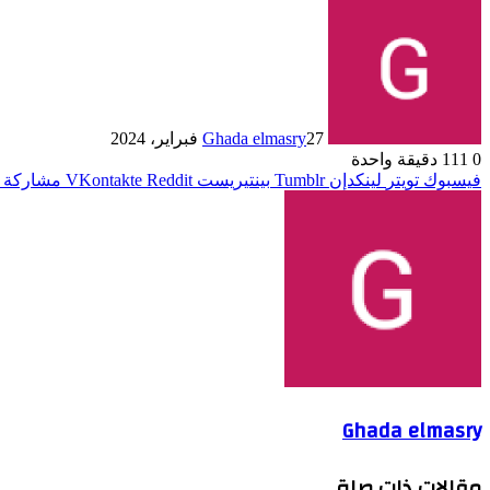
27 فبراير، 2024
Ghada elmasry
0
111
دقيقة واحدة
فيسبوك
تويتر
لينكدإن
بينتيريست
مشاركة ع
Ghada elmasry
مقالات ذات صلة