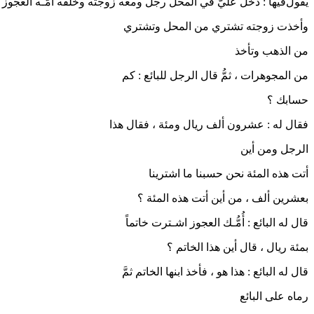
ﻳﻘﻮﻝﻓﻴﻬﺎ : ﺩﺧﻞ ﻋﻠﻲَّ ﻓﻲ ﺍﻟﻤﺤﻞ ﺭﺟﻞ ﻭﻣﻌﻪ ﺯﻭﺟﺘﻪ ﻭﺧﻠﻔﻪ ﺃُﻣَّـﻪ ﺍﻟﻌﺠﻮﺯ 
ﻭﺃﺧﺬﺕ ﺯﻭﺟﺘﻪ ﺗﺸﺘﺮﻱ ﻣﻦ ﺍﻟﻤﺤﻞ ﻭﺗﺸﺘﺮﻱ
ﻣﻦ ﺍﻟﺬﻫﺐ ﻭﺗﺄﺧﺬ
ﻣﻦ ﺍﻟﻤﺠﻮﻫﺮﺍﺕ ، ﺛﻢُّ ﻗﺎﻝ ﺍﻟﺮﺟﻞ ﻟﻠﺒﺎﺋﻊ : ﻛﻢ
ﺣﺴﺎﺑﻚ ؟
ﻓﻘﺎﻝ ﻟﻪ : ﻋﺸﺮﻭﻥ ﺃﻟﻒ ﺭﻳﺎﻝ ﻭﻣﺌﺔ ، ﻓﻘﺎﻝ ﻫﺬﺍ
ﺍﻟﺮﺟﻞ ﻭﻣﻦ ﺃﻳﻦ
ﺃﺗﺖ ﻫﺬﻩ ﺍﻟﻤﺌﺔ ﻧﺤﻦ ﺣﺴﺒﻨﺎ ﻣﺎ ﺍﺷﺘﺮﻳﻨﺎ
ﺑﻌﺸﺮﻳﻦ ﺃﻟﻒ ، ﻣﻦ ﺃﻳﻦ ﺃﺗﺖ ﻫﺬﻩ ﺍﻟﻤﺌﺔ ؟
ﻗﺎﻝ ﻟﻪ ﺍﻟﺒﺎﺋﻊ : ﺃُﻣُّـﻚ ﺍﻟﻌﺠﻮﺯ ﺍﺷـﺘﺮﺕ ﺧﺎﺗﻤﺎً
ﺑﻤﺌﺔ ﺭﻳﺎﻝ ، ﻗﺎﻝ ﺃﻳﻦ ﻫﺬﺍ ﺍﻟﺨﺎﺗﻢ ؟
ﻗﺎﻝ ﻟﻪ ﺍﻟﺒﺎﺋﻊ : ﻫﺬﺍ ﻫﻮ ، ﻓﺄﺧﺬ ﺍﺑﻨﻬﺎ ﺍﻟﺨﺎﺗﻢ ﺛﻢَّ
ﺭﻣﺎﻩ ﻋﻠﻰ ﺍﻟﺒﺎﺋﻊ