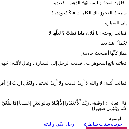
ﻭﻗﺎﻝ : ﺍﻟﻌﺠﺎﺋـﺰ ﻟﻴﺲ ﻟﻬُﻦَّ ﺍﻟﺬﻫﺐ ، ﻓﻌﻨﺪﻣﺎ
ﺳَﻤِﻌﺖْ ﺍﻟﻌﺠﻮﺯ ﺗﻠﻚ ﺍﻟﻜﻠﻤﺎﺕ ﻓﺒَﻜَﺖْ ﻭﺫﻫﺒﺖْ
ﺇﻟﻰ ﺍﻟﺴﻴﺎﺭﺓ .
ﻓﻘﺎﻟﺖ ﺯﻭﺟﺘﻪ : ﻳﺎ ﻓُﻼﻥ ﻣﺎﺫﺍ ﻓَﻌَﻠﺖْ ؟ ﻟﻌﻠَّﻬﺎ ﻻ
ﺗَﺤْﻤِﻞُ ﺍﺑﻨﻚ ﺑﻌﺪ
ﻫﺬﺍ( ﻛﺄﻧَّﻬﺎ ﺃﺻﺒﺤﺖْ ﺧﺎﺩﻣﺔ) .
فعاتبه بائع المجوهرات ، فذهب الرجل إلى السيارة ، وقال لأمِّـه : خُذِي 
فقالت أُمُّـهُ : لا والله لا أُريدُ الذهب ولا أُريدُ الخاتم ، ولكنِّي أردتُ أ
قال تعالى : {وَقَضَى رَبُّكَ أَلاَّ تَعْبُدُوا إِلاَّ إيَّـاهُ وَبِالوَالِدَيْنِ إحْساناً إمَّا يبل
كَمَا رَبَّـيَانِي صَغِيراً}
الوسوم
جريده ستات شاطرة
رجل ابكي والدته