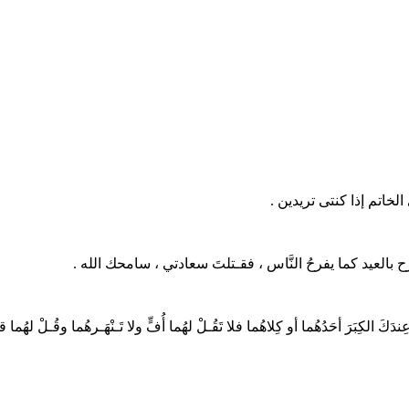
الخاتم إذا كنتى تريدين .
نْ أفرح بالعيد كما يفرحُ النَّاس ، فقـتلتَ سعادتي ، سامحك الله .
ُغَنَّ عِندَكَ الكِبَرَ أحَدُهُما أو كِلاهُما فلا تَقُـلْ لهُما أُفٍّ ولا تَـنْهَـرهُما وقُـلْ لهُما