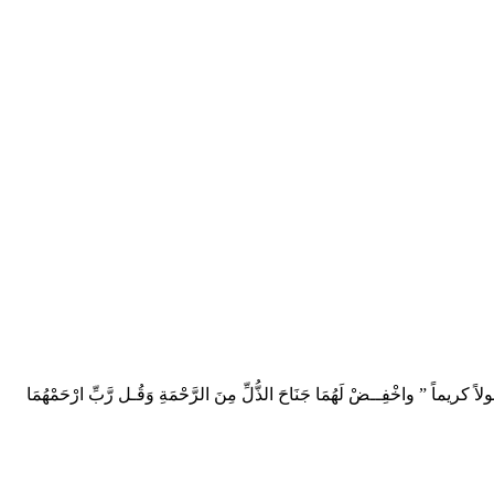
 قولاً كريماً ” واخْفِــضْ لَهُمَا جَنَاحَ الذُّلِّ مِنَ الرَّحْمَةِ وَقُـل رَّبِّ ارْحَمْهُمَا