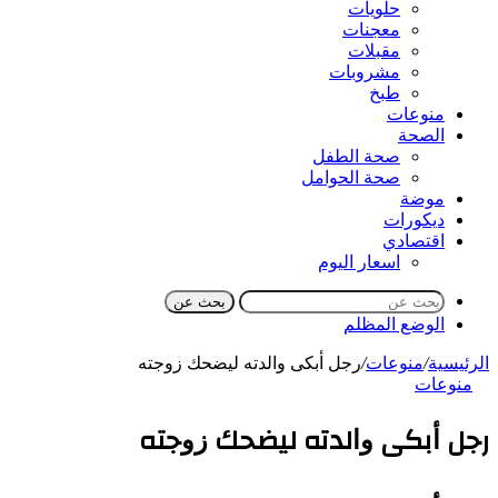
حلويات
معجنات
مقبلات
مشروبات
طبخ
منوعات
الصحة
صحة الطفل
صحة الحوامل
موضة
ديكورات
اقتصادي
اسعار اليوم
بحث عن
الوضع المظلم
الرئيسية
/
منوعات
/
رﺟﻞ ﺃﺑﻜﻰ ﻭﺍﻟﺪﺗﻪ ﻟﻴﻀﺤﻚ ﺯﻭﺟﺘﻪ
منوعات
رﺟﻞ ﺃﺑﻜﻰ ﻭﺍﻟﺪﺗﻪ ﻟﻴﻀﺤﻚ ﺯﻭﺟﺘﻪ