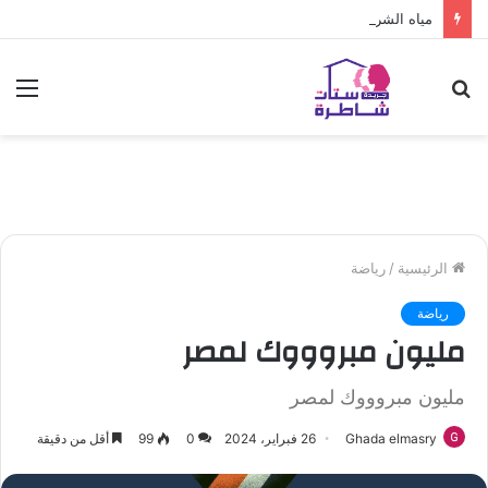
مياه الشرب بالجيزة: قطع المياه عن عدد من المناطق بالهرم
بحث
الق
عن
الرئيسية
/
رياضة
رياضة
مليون مبروووك لمصر
مليون مبروووك لمصر
Ghada elmasry
26 فبراير، 2024
0
99
أقل من دقيقة