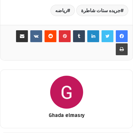
جريده ستات شاطرة
رياضه
لينكدإن
‏Tumblr
بينتيريست
‏Reddit
‏VKontakte
مشاركة عبر البريد
طباعة
Ghada elmasry