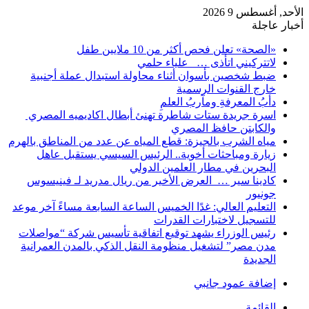
الأحد, أغسطس 9 2026
أخبار عاجلة
«الصحة» تعلن فحص أكثر من 10 ملايين طفل
لاتتركيني اتأذى … علياء حلمي
ضبط شخصين بأسوان أثناء محاولة استبدال عملة أجنبية
خارج القنوات الرسمية
دأبُ المعرفةِ ومآربُ العلمِ
اسرة جريدة ستات شاطرة تهنئ أبطال اكاديميه المصري
والكابتن حافظ المصري
مياه الشرب بالجيزة: قطع المياه عن عدد من المناطق بالهرم
زيارة ومباحثات أخوية.. الرئيس السيسي يستقبل عاهل
البحرين في مطار العلمين الدولي
كادينا سير … العرض الأخير من ريال مدريد لـ فينيسوس
جونيور
التعليم العالي: غدًا الخميس الساعة السابعة مساءً آخر موعد
للتسجيل لاختبارات القدرات
رئيس الوزراء يشهد توقيع اتفاقية تأسيس شركة “مواصلات
مدن مصر” لتشغيل منظومة النقل الذكي بالمدن العمرانية
الجديدة
إضافة عمود جانبي
القائمة