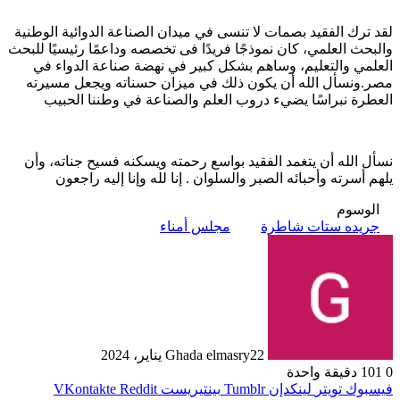
لقد ترك الفقيد بصمات لا تنسى في ميدان الصناعة الدوائية الوطنية
والبحث العلمي، كان نموذجًا فريدًا فى تخصصه وداعمًا رئيسيًا للبحث
العلمي والتعليم، وساهم بشكل كبير في نهضة صناعة الدواء في
مصر.ونسأل الله أن يكون ذلك في ميزان حسناته ويجعل مسيرته
العطرة نبراسًا يضيء دروب العلم والصناعة في وطننا الحبيب
نسأل الله أن يتغمد الفقيد بواسع رحمته ويسكنه فسيح جناته، وأن
يلهم أسرته وأحبائه الصبر والسلوان . إنا لله وإنا إليه راجعون
الوسوم
جريده ستات شاطرة
مجلس أمناء
22 يناير، 2024
Ghada elmasry
0
101
دقيقة واحدة
فيسبوك
تويتر
لينكدإن
بينتيريست