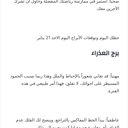
صحياً: استمر في ممارسة رياضتك المفضلة وحاول أن تشرك
الآخرين معك.
حظك اليوم وتوقعات الأبراج اليوم الاحد 21 يناير
برج العذراء
مهنياً: قد تعاني شعوراً بالإحباط والملل وهذا ربما بسبب الجمود
المسيطر على اجوائك، لا تقلق، فهذا أمر طبيعي في هذه
الفترة.
عاطفياً: يبدأ الحظ المعاكس بالتراجع، وينصح لك الفلك عدم
القيام بأي مغامرة جديدة إذا كنت تصبو إلى ذلك.