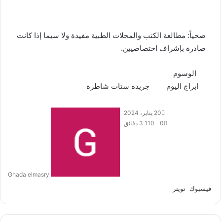
صحياً: مطالعة الكتب والمجلات الطبية مفيدة ولا سيما إذا كانت
صادرة بإشراف اختصاصيين.
الوسوم
ابراج اليوم
جريده ستات شاطرة
20 يناير، 2024
0
110
3 دقائق
Ghada elmasry
فيسبوك
تويتر
ل
ب
م
ط
ي
T
ي
R
ب
V
ش
ن
u
ن
e
K
ا
ا
ك
ت
m
d
o
ر
ع