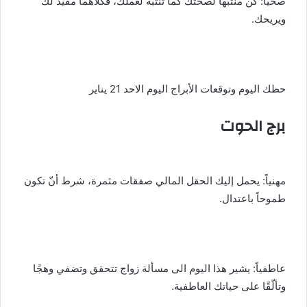
صحياً: كن منتبهاً لصحتك كما تنتبه لعملك، فكلاهما مفيد لك
ويريحك.
حظك اليوم وتوقعات الأبراج اليوم الاحد 21 يناير
برج الحوت
مهنياً: يحمل إليك الحقل المالي صفقات مثمرة، شرط أنّ تكون
طموحاً باعتدال.
عاطفياً: يشير هذا اليوم الى مسألة زواج تتحقق وتضفي وهجًا
وتألّقًا على حياتك العاطفية.