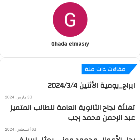
د
b
ي
d
n
ك
ة
إ
l
ر
i
t
ة
r
ن
ي
t
a
ع
س
k
ب
ت
t
ر
e
ا
Ghada elmasry
ل
ب
ر
ي
مقالات ذات صلة
د
ابراج_يومية الأثنين 2024/3/4
3 مارس، 2024
تهنئة نجاح الثانوية العامة للطالب المتميز
عبد الرحمن محمد رجب
6 أغسطس، 2024