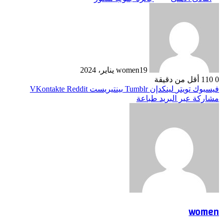
19 يناير، 2024
women
0
110
أقل من دقيقة
فيسبوك
تويتر
لينكدإن
بينتيريست
مشاركة عبر البريد
طباعة
women