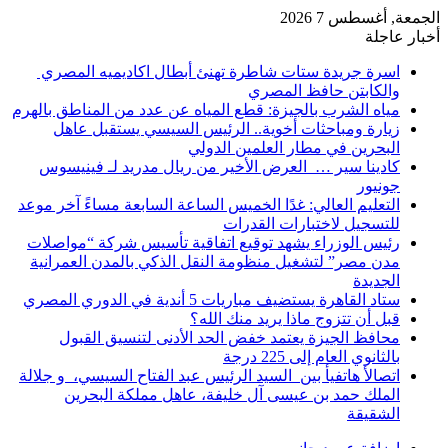
الجمعة, أغسطس 7 2026
أخبار عاجلة
اسرة جريدة ستات شاطرة تهنئ أبطال اكاديميه المصري
والكابتن حافظ المصري
مياه الشرب بالجيزة: قطع المياه عن عدد من المناطق بالهرم
زيارة ومباحثات أخوية.. الرئيس السيسي يستقبل عاهل
البحرين في مطار العلمين الدولي
كادينا سير … العرض الأخير من ريال مدريد لـ فينيسوس
جونيور
التعليم العالي: غدًا الخميس الساعة السابعة مساءً آخر موعد
للتسجيل لاختبارات القدرات
رئيس الوزراء يشهد توقيع اتفاقية تأسيس شركة “مواصلات
مدن مصر” لتشغيل منظومة النقل الذكي بالمدن العمرانية
الجديدة
ستاد القاهرة يستضيف مباريات 5 أندية في الدوري المصري
قبل أن تتزوج ماذا يريد منك الله؟
محافظ الجيزة يعتمد خفض الحد الأدنى لتنسيق القبول
بالثانوي العام إلى 225 درجة
اتصالأ هاتفيأ بين السيد الرئيس عبد الفتاح السيسي، و جلالة
الملك حمد بن عيسى آل خليفة، عاهل مملكة البحرين
الشقيقة