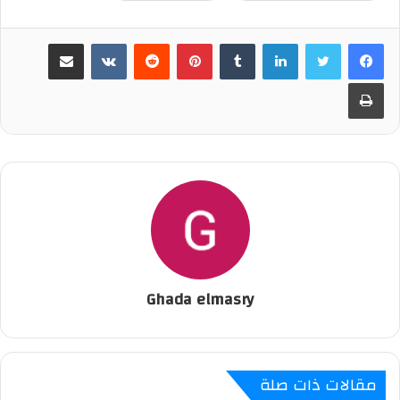
لينكدإن
‏Tumblr
بينتيريست
‏Reddit
‏VKontakte
مشاركة عبر البريد
طباعة
Ghada elmasry
مقالات ذات صلة