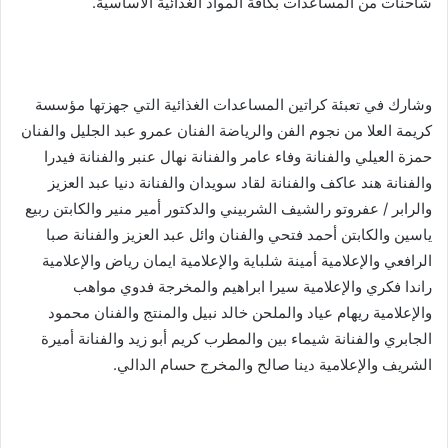
شاحنات من المساعدات بكافة المواد الغذائية الأساسية.
وشارك في تعبئة كراتين المساعدات الغذائية التي جهزتها مؤسسة
كريمة العلا من نجوم الفن والرياضة الفنان عمرو عبد الجليل والفنان
حمزة العيلي والفنانة وفاء عامر والفنانة نهال عنبر والفنانة فيدرا
والفنانة هند عاكف والفنانة لقاد سويدان والفنانة دنيا عبد العزيز
والرابر / عفروتو رالشيف الشربيني والدكتور أمير منير والكابتن ربيع
ياسين والكابتن أحمد فتحي والفنان وائل عبد العزيز والفنانة صبا
الرافعي والإعلامية أمينة شلباية والإعلامية ايمان رياض والإعلامية
راندا فكري والإعلامية سيرا ابراهيم والمخرجة فدوي مواهب
والإعلامية ريهام عياد والملحن خالد نبيل والمنتج والفنان محمود
الجابري والفنانة شيماء بين والمطرب كريم أبو زيد والفنانة أميرة
الشريف والإعلامية دينا صالح والمخرج حسام الدالي.