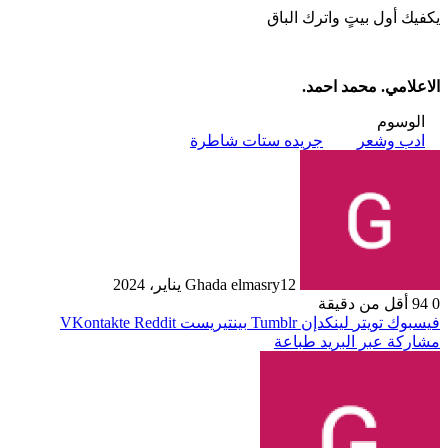
يكفيك أول بيتٍ واترك الباق
الاعلامي. محمد احمد.
الوسوم
ادب وشعر
جريده ستات شاطرة
12 يناير، 2024
Ghada elmasry
0
94
أقل من دقيقة
فيسبوك
تويتر
لينكدإن
بينتيريست
مشاركة عبر البريد
طباعة