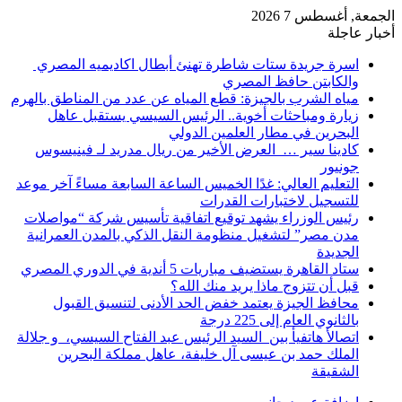
الجمعة, أغسطس 7 2026
أخبار عاجلة
اسرة جريدة ستات شاطرة تهنئ أبطال اكاديميه المصري
والكابتن حافظ المصري
مياه الشرب بالجيزة: قطع المياه عن عدد من المناطق بالهرم
زيارة ومباحثات أخوية.. الرئيس السيسي يستقبل عاهل
البحرين في مطار العلمين الدولي
كادينا سير … العرض الأخير من ريال مدريد لـ فينيسوس
جونيور
التعليم العالي: غدًا الخميس الساعة السابعة مساءً آخر موعد
للتسجيل لاختبارات القدرات
رئيس الوزراء يشهد توقيع اتفاقية تأسيس شركة “مواصلات
مدن مصر” لتشغيل منظومة النقل الذكي بالمدن العمرانية
الجديدة
ستاد القاهرة يستضيف مباريات 5 أندية في الدوري المصري
قبل أن تتزوج ماذا يريد منك الله؟
محافظ الجيزة يعتمد خفض الحد الأدنى لتنسيق القبول
بالثانوي العام إلى 225 درجة
اتصالأ هاتفيأ بين السيد الرئيس عبد الفتاح السيسي، و جلالة
الملك حمد بن عيسى آل خليفة، عاهل مملكة البحرين
الشقيقة