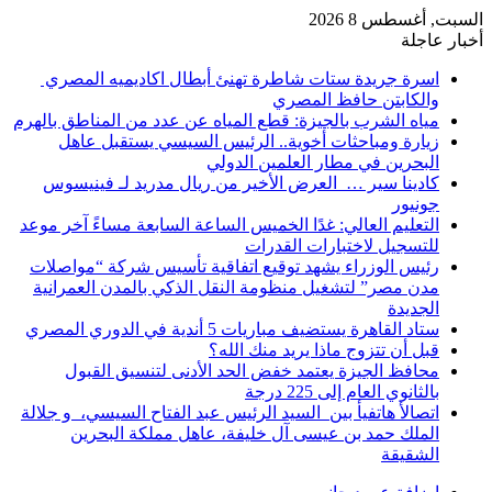
السبت, أغسطس 8 2026
أخبار عاجلة
اسرة جريدة ستات شاطرة تهنئ أبطال اكاديميه المصري
والكابتن حافظ المصري
مياه الشرب بالجيزة: قطع المياه عن عدد من المناطق بالهرم
زيارة ومباحثات أخوية.. الرئيس السيسي يستقبل عاهل
البحرين في مطار العلمين الدولي
كادينا سير … العرض الأخير من ريال مدريد لـ فينيسوس
جونيور
التعليم العالي: غدًا الخميس الساعة السابعة مساءً آخر موعد
للتسجيل لاختبارات القدرات
رئيس الوزراء يشهد توقيع اتفاقية تأسيس شركة “مواصلات
مدن مصر” لتشغيل منظومة النقل الذكي بالمدن العمرانية
الجديدة
ستاد القاهرة يستضيف مباريات 5 أندية في الدوري المصري
قبل أن تتزوج ماذا يريد منك الله؟
محافظ الجيزة يعتمد خفض الحد الأدنى لتنسيق القبول
بالثانوي العام إلى 225 درجة
اتصالأ هاتفيأ بين السيد الرئيس عبد الفتاح السيسي، و جلالة
الملك حمد بن عيسى آل خليفة، عاهل مملكة البحرين
الشقيقة