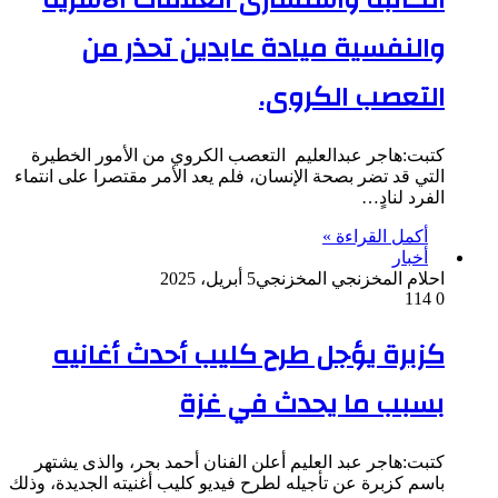
والنفسية ميادة عابدين تحذر من
التعصب الكروى.
كتبت:هاجر عبدالعليم التعصب الكروي من الأمور الخطيرة
التي قد تضر بصحة الإنسان، فلم يعد الأمر مقتصرا على انتماء
الفرد لنادٍ…
أكمل القراءة »
أخبار
احلام المخزنجي المخزنجي
5 أبريل، 2025
114
0
كزبرة يؤجل طرح كليب أحدث أغانيه
بسبب ما يحدث في غزة
كتبت:هاجر عبد العليم أعلن الفنان أحمد بحر، والذى يشتهر
باسم كزبرة عن تأجيله لطرح فيديو كليب أغنيته الجديدة، وذلك