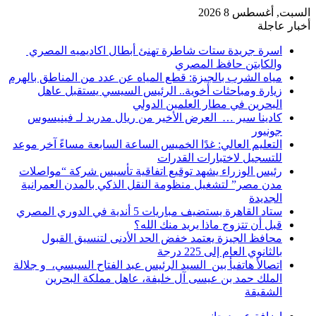
السبت, أغسطس 8 2026
أخبار عاجلة
اسرة جريدة ستات شاطرة تهنئ أبطال اكاديميه المصري
والكابتن حافظ المصري
مياه الشرب بالجيزة: قطع المياه عن عدد من المناطق بالهرم
زيارة ومباحثات أخوية.. الرئيس السيسي يستقبل عاهل
البحرين في مطار العلمين الدولي
كادينا سير … العرض الأخير من ريال مدريد لـ فينيسوس
جونيور
التعليم العالي: غدًا الخميس الساعة السابعة مساءً آخر موعد
للتسجيل لاختبارات القدرات
رئيس الوزراء يشهد توقيع اتفاقية تأسيس شركة “مواصلات
مدن مصر” لتشغيل منظومة النقل الذكي بالمدن العمرانية
الجديدة
ستاد القاهرة يستضيف مباريات 5 أندية في الدوري المصري
قبل أن تتزوج ماذا يريد منك الله؟
محافظ الجيزة يعتمد خفض الحد الأدنى لتنسيق القبول
بالثانوي العام إلى 225 درجة
اتصالأ هاتفيأ بين السيد الرئيس عبد الفتاح السيسي، و جلالة
الملك حمد بن عيسى آل خليفة، عاهل مملكة البحرين
الشقيقة