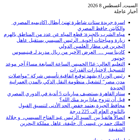
السبت, أغسطس 8 2026
أخبار عاجلة
اسرة جريدة ستات شاطرة تهنئ أبطال اكاديميه المصري
والكابتن حافظ المصري
مياه الشرب بالجيزة: قطع المياه عن عدد من المناطق بالهرم
زيارة ومباحثات أخوية.. الرئيس السيسي يستقبل عاهل
البحرين في مطار العلمين الدولي
كادينا سير … العرض الأخير من ريال مدريد لـ فينيسوس
جونيور
التعليم العالي: غدًا الخميس الساعة السابعة مساءً آخر موعد
للتسجيل لاختبارات القدرات
رئيس الوزراء يشهد توقيع اتفاقية تأسيس شركة “مواصلات
مدن مصر” لتشغيل منظومة النقل الذكي بالمدن العمرانية
الجديدة
ستاد القاهرة يستضيف مباريات 5 أندية في الدوري المصري
قبل أن تتزوج ماذا يريد منك الله؟
محافظ الجيزة يعتمد خفض الحد الأدنى لتنسيق القبول
بالثانوي العام إلى 225 درجة
اتصالأ هاتفيأ بين السيد الرئيس عبد الفتاح السيسي، و جلالة
الملك حمد بن عيسى آل خليفة، عاهل مملكة البحرين
الشقيقة