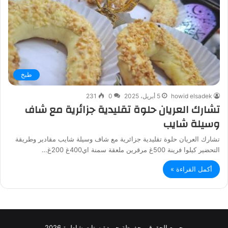
طبخ
howid elsadek
5 أبريل، 2025
0
231
تشارك العريان حلوة تقليدية جزائرية مع شاف
وسيلة شايب
تشارك العريان حلوة تقليدية جزائرية مع شاف وسيلة شايب مقادير وطريقة
التحضير كيلوا فرينة 500غ مرقرين ملعقة سمنة اي400غ 200غ…
أكمل القراءة »
جميع الحقوق محفوظة جريدة ستات شاطرة 2026