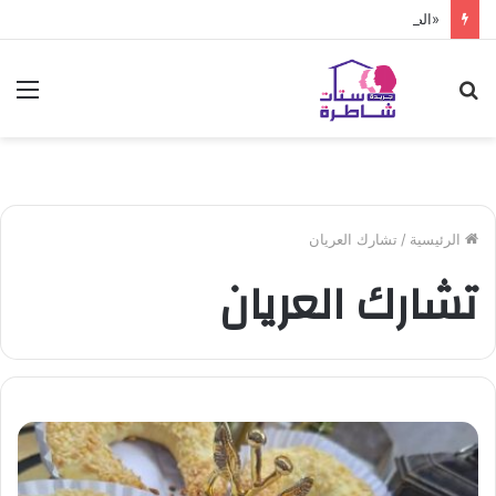
«الصحة» تعلن فحص أكثر من 10 ملايين طفل
بحث
الق
عن
الرئيسية
/
تشارك العريان
تشارك العريان