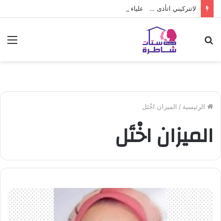
لاتتركيني اتأذى … علياء حلمي
بحث
الق
عن
الرئيسية
/
الميزان اخْتَل
الميزان اخْتَل