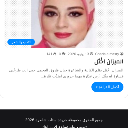
الأدب والشعر
Ghada elmasry
13 يونيو، 2026
0
141
الميزان اخْتَل
الميزان اخْتَل بقلم الكاتبة والشاعرة حنان فاروق العجمي حتى انتِ طَرَحْتي
قساوة آه منِّك أرض غدَّارة مهما جزوري امتَدِّت بَتَّارة…
أكمل القراءة »
جميع الحقوق محفوظة جريدة ستات شاطرة 2026
تصميم واستضافة
لايرز لينك