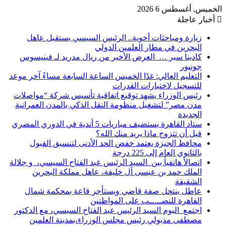
الخميس, أغسطس 6 2026
أخبار عاجلة
زيارة ومباحثات أخوية.. الرئيس السيسي يستقبل عاهل
البحرين في مطار العلمين الدولي
كادينا سير … العرض الأخير من ريال مدريد لـ فينيسوس
جونيور
التعليم العالي: غدًا الخميس الساعة السابعة مساءً آخر موعد
للتسجيل لاختبارات القدرات
رئيس الوزراء يشهد توقيع اتفاقية تأسيس شركة “مواصلات
مدن مصر” لتشغيل منظومة النقل الذكي بالمدن العمرانية
الجديدة
ستاد القاهرة يستضيف مباريات 5 أندية في الدوري المصري
قبل أن تتزوج ماذا يريد منك الله؟
محافظ الجيزة يعتمد خفض الحد الأدنى لتنسيق القبول
بالثانوي العام إلى 225 درجة
اتصالأ هاتفيأ بين السيد الرئيس عبد الفتاح السيسي، و جلالة
الملك حمد بن عيسى آل خليفة، عاهل مملكة البحرين
الشقيقة
عاطل ينتحل صفة قاضي ويستأجر قاعة بمحكمة شمال
القاهرة للنصــ.ــب على المواطنين
اجتمع اليوم السيد الرئيس عبد الفتاح السيسي، مع الدكتور
مصطفى مدبولي رئيس مجلس الوزراء،بمدينة العلمين