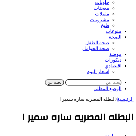
حلويات
معجنات
مقبلات
مشروبات
طبخ
منوعات
الصحة
صحة الطفل
صحة الحوامل
موضة
ديكورات
اقتصادي
اسعار اليوم
بحث عن
الوضع المظلم
الرئيسية
/
البطله المصريه ساره سمير ا
البطله المصريه ساره سمير ا
رياضة