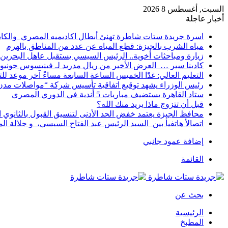
السبت, أغسطس 8 2026
أخبار عاجلة
اسرة جريدة ستات شاطرة تهنئ أبطال اكاديميه المصري والكا
مياه الشرب بالجيزة: قطع المياه عن عدد من المناطق بالهرم
زيارة ومباحثات أخوية.. الرئيس السيسي يستقبل عاهل البحرين 
كادينا سير … العرض الأخير من ريال مدريد لـ فينيسوس جونيو
التعليم العالي: غدًا الخميس الساعة السابعة مساءً آخر موعد ل
رئيس الوزراء يشهد توقيع اتفاقية تأسيس شركة “مواصلات مدن 
ستاد القاهرة يستضيف مباريات 5 أندية في الدوري المصري
قبل أن تتزوج ماذا يريد منك الله؟
محافظ الجيزة يعتمد خفض الحد الأدنى لتنسيق القبول بالثانوي العام إلى
اتصالأ هاتفيأ بين السيد الرئيس عبد الفتاح السيسي، و جلالة 
إضافة عمود جانبي
القائمة
بحث عن
الرئيسية
المطبخ