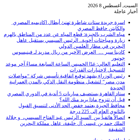
السبت, أغسطس 8 2026
أخبار عاجلة
اسرة جريدة ستات شاطرة تهنئ أبطال اكاديميه المصري
والكابتن حافظ المصري
مياه الشرب بالجيزة: قطع المياه عن عدد من المناطق بالهرم
زيارة ومباحثات أخوية.. الرئيس السيسي يستقبل عاهل
البحرين في مطار العلمين الدولي
كادينا سير … العرض الأخير من ريال مدريد لـ فينيسوس
جونيور
التعليم العالي: غدًا الخميس الساعة السابعة مساءً آخر موعد
للتسجيل لاختبارات القدرات
رئيس الوزراء يشهد توقيع اتفاقية تأسيس شركة “مواصلات
مدن مصر” لتشغيل منظومة النقل الذكي بالمدن العمرانية
الجديدة
ستاد القاهرة يستضيف مباريات 5 أندية في الدوري المصري
قبل أن تتزوج ماذا يريد منك الله؟
محافظ الجيزة يعتمد خفض الحد الأدنى لتنسيق القبول
بالثانوي العام إلى 225 درجة
اتصالأ هاتفيأ بين السيد الرئيس عبد الفتاح السيسي، و جلالة
الملك حمد بن عيسى آل خليفة، عاهل مملكة البحرين
الشقيقة