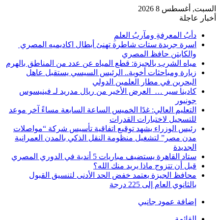
السبت, أغسطس 8 2026
أخبار عاجلة
دأبُ المعرفةِ ومآربُ العلمِ
اسرة جريدة ستات شاطرة تهنئ أبطال اكاديميه المصري
والكابتن حافظ المصري
مياه الشرب بالجيزة: قطع المياه عن عدد من المناطق بالهرم
زيارة ومباحثات أخوية.. الرئيس السيسي يستقبل عاهل
البحرين في مطار العلمين الدولي
كادينا سير … العرض الأخير من ريال مدريد لـ فينيسوس
جونيور
التعليم العالي: غدًا الخميس الساعة السابعة مساءً آخر موعد
للتسجيل لاختبارات القدرات
رئيس الوزراء يشهد توقيع اتفاقية تأسيس شركة “مواصلات
مدن مصر” لتشغيل منظومة النقل الذكي بالمدن العمرانية
الجديدة
ستاد القاهرة يستضيف مباريات 5 أندية في الدوري المصري
قبل أن تتزوج ماذا يريد منك الله؟
محافظ الجيزة يعتمد خفض الحد الأدنى لتنسيق القبول
بالثانوي العام إلى 225 درجة
إضافة عمود جانبي
القائمة