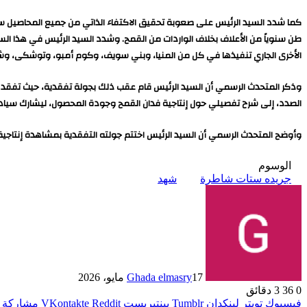
طن سنوياً من الأعلاف بخلاف الواردات من القمح. وشدد السيد الرئيس في هذا الس
الأخرى الجاري تنفيذها في كل من المنيا، وبني سويف، وكوم أمبو، وتوشكى، وشر
الصدد، إلى شرح تفصيلي حول إنتاجية فدان القمح وجودة المحصول، ليشارك سياد
وأوضح المتحدث الرسمي أن السيد الرئيس اختتم جولته التفقدية بمشاهدة إنتاجية
الوسوم
جريده ستات شاطرة
شهد
17 مايو، 2026
Ghada elmasry
0
36
3 دقائق
فيسبوك
تويتر
لينكدإن
بينتيريست
مشاركة ع