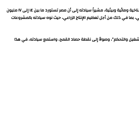
كما شدد السيد الرئيس على صعوبة تحقيق الاكتفاء الذاتي من جميع المحاصيل سواء في مصر أو في أغلب دول العالم، لأن الإنتاج الزراعي يعتمد على عدة اعتبارات مناخية ومائية وبيئية، مشيراً سيادته إلى أن مصر تستورد ما بين ١٤ إلى ١٧ مليون
ي، بما في ذلك من أجل تعظيم الإنتاج الزراعي، حيث نوه سيادته بالمشروعات
فع المياه رقم (٣) نبع، ونموذج من الأعمال الصناعية “منظومة التشغيل والتحكم”، وصولاً إلى نقطة حصاد القمح، واستمع سيادته، في هذا