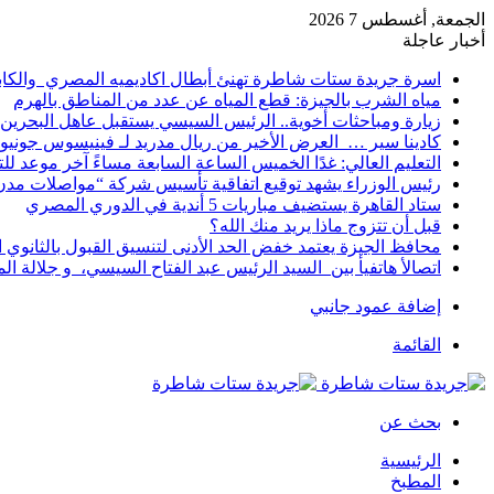
الجمعة, أغسطس 7 2026
أخبار عاجلة
اسرة جريدة ستات شاطرة تهنئ أبطال اكاديميه المصري والكا
مياه الشرب بالجيزة: قطع المياه عن عدد من المناطق بالهرم
زيارة ومباحثات أخوية.. الرئيس السيسي يستقبل عاهل البحرين 
كادينا سير … العرض الأخير من ريال مدريد لـ فينيسوس جونيو
التعليم العالي: غدًا الخميس الساعة السابعة مساءً آخر موعد ل
رئيس الوزراء يشهد توقيع اتفاقية تأسيس شركة “مواصلات مدن 
ستاد القاهرة يستضيف مباريات 5 أندية في الدوري المصري
قبل أن تتزوج ماذا يريد منك الله؟
محافظ الجيزة يعتمد خفض الحد الأدنى لتنسيق القبول بالثانوي العام إلى
اتصالأ هاتفيأ بين السيد الرئيس عبد الفتاح السيسي، و جلالة 
إضافة عمود جانبي
القائمة
بحث عن
الرئيسية
المطبخ