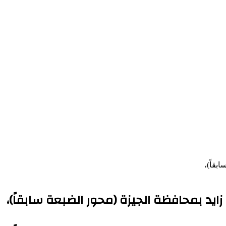
بقاً)،
ايد بمحافظة الجيزة (محور الضبعة سابقاً)،