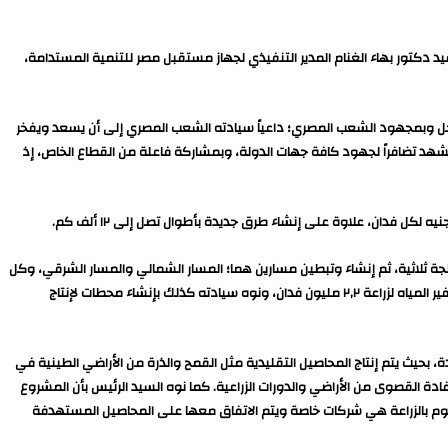
قيد دكتور بهاء الغنام المدير التنفيذي لجهاز مستقبل مصر للتنمية المستدامة،
 وجل وبمجهود الشعب المصري؛ داعياً سيادته الشعب المصري إلى أن يسعد ويفخر
يشهد تضافراً لجهود كافة جهات الدولة، وبمشاركة فاعلة من القطاع الخاص، إذ
الجة ثلاثية، ثم إنشاء وتبطين مسارين هما؛ المسار الشمالي والمسار الشرقي، وكل
منهما بطول ١٥٠ كم، مبرزاً سيادته في هذا الإطار أن نقل المياه المجمعة كان عكس الميل الجغرافي الطبيعي للأراضي، وهو ما تطلب إنشاء ١٩ محطة رفع رئيسية لتوفير المياه لزراعة ٢,٢ مليون فدان، ونوه سيادته كذلك بإنشاء محطات لإنتاج
ة، بحيث يتم إنتاج المحاصيل التقليدية مثل القمح والذرة من الأراضي الطينية في
فادة القصوى من الأراضي والدورات الزراعية. كما نوه السيد الرئيس بأن المشروع
وم بالزراعة هي شركات خاصة ويتم الاتفاق معها على المحاصيل المستهدفة