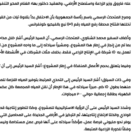
علاء فاروق وزير الزراعة واستصلاح الأراضي، والعقيد دكتور بهاء الغنام المدير ال
وصرح المتحدث الرسمي باسم رئاسة الجمهورية بأن الاحتفال بدأ بتلاوة آيات من الق
تخللها افتتاح محطة رفع المياه رقم (٣) نبع بالفيديو كونفرانس.
وأضاف السفير محمد الشناوي، المتحدث الرسمي، أن السيد الرئيس أشار خلال مداخ
بما تم من إنجاز في إطار هذا المشروع، ومشيراً سيادته إلى ما واجه المشروع من 
تعمل به ١٥٠ شركة في الإنتاج الزراعي فقط، بخلاف مئات الشركات في الأنشطة الأخرى.
وفيما يتعلق بحجم الأعمال المنفذة في إطار المشروع؛ أشار السيد الرئيس إلى أن تكلفة المشروع وصلت إلى ما يقارب ٨٠٠ مليار جنيه، بتكلفة ما بين ٣٥٠ إلى ٤٠٠ أل
وفي ذات السياق؛ أشار السيد الرئيس إلى التحدي المرتبط بتوفير المياه اللازمة ل
الكهرباء بطاقة إجمالية حوالي ٢٠٠٠ ميجاوات.
وشدد السيد الرئيس على أن الرؤية الاستراتيجية للمشروع، وكذا لتطوير إنتاجية قطا
الوادي والدلتا لارتفاع إنتاجيتها، ثم التركيز في الأراضي الجديدة على المحاصيل 
يوفر نحو مليوني فرصة عمل، مؤكداً سيادته على أنها فرص عمل مستدامة وليست
وفقاً للدورة الزراعية المتبعة.