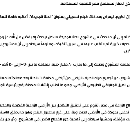
تنفيذي لجهاز مستقبل مصر للتنمية المستدامة.
رآن الكريم، ليعرض بعد ذلك فيلم تسجيلي بعنوان “الدلتا الجديدة”، أعقبه كلمة للع
لته إلى أن ما حدث في مشروع الدلتا الجديدة ما كان ليحدث إلا بفضل من الله عز
تحديات كبيرة تم التغلب عليها في سبيل تنفيذه، ومنوهاً سيادته إلى أن المشروع 
ف جنيه لكل فدان، علاوة على إنشاء طرق جديدة بأطوال تصل إلى ١٢ ألف كم.
لمشروع، عبر تجميع مياه الصرف الزراعي من أراضي محافظات الدلتا بعد معالجتها مع
ع الزراعة في مصر، تقوم على تحقيق التكامل بين الأراضي الزراعية القديمة والجديد
التي تحظى بجودة في الأراضي الصحراوية، على غرار محصول البنجر وهو ما يحقق الاست
 مؤقتة، ومشيراً سيادته إلى أهمية دور القطاع الخاص في المشروع، وأن من يق