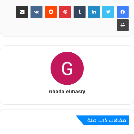
لينكدإن
‏Tumblr
بينتيريست
‏Reddit
‏VKontakte
مشاركة عبر البريد
طباعة
Ghada elmasry
مقالات ذات صلة