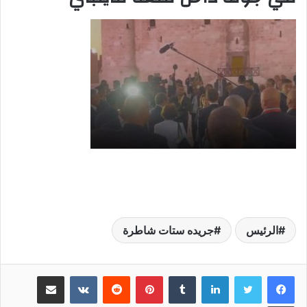
الرئيس
جريده ستات شاطرة
لينكدإن
‏Tumblr
بينتيريست
‏Reddit
‏VKontakte
مشاركة عبر البريد
طباعة