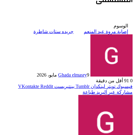
الوسوم
إصابة مروة عبد المنعم
جريده ستات شاطرة
9 مايو، 2026
Ghada elmasry
0
91
أقل من دقيقة
فيسبوك
تويتر
لينكدإن
بينتيريست
مشاركة عبر البريد
طباعة