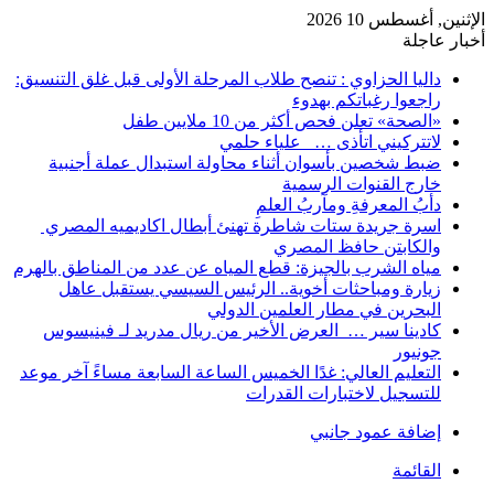
الإثنين, أغسطس 10 2026
أخبار عاجلة
داليا الحزاوي : تنصح طلاب المرحلة الأولى قبل غلق التنسيق:
راجعوا رغباتكم بهدوء
«الصحة» تعلن فحص أكثر من 10 ملايين طفل
لاتتركيني اتأذى … علياء حلمي
ضبط شخصين بأسوان أثناء محاولة استبدال عملة أجنبية
خارج القنوات الرسمية
دأبُ المعرفةِ ومآربُ العلمِ
اسرة جريدة ستات شاطرة تهنئ أبطال اكاديميه المصري
والكابتن حافظ المصري
مياه الشرب بالجيزة: قطع المياه عن عدد من المناطق بالهرم
زيارة ومباحثات أخوية.. الرئيس السيسي يستقبل عاهل
البحرين في مطار العلمين الدولي
كادينا سير … العرض الأخير من ريال مدريد لـ فينيسوس
جونيور
التعليم العالي: غدًا الخميس الساعة السابعة مساءً آخر موعد
للتسجيل لاختبارات القدرات
إضافة عمود جانبي
القائمة