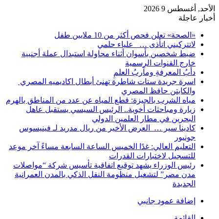
الأحد, أغسطس 9 2026
أخبار عاجلة
«الصحة» تعلن فحص أكثر من 10 ملايين طفل
لاتتركيني اتأذى … علياء حلمي
ضبط شخصين بأسوان أثناء محاولة استبدال عملة أجنبية
خارج القنوات الرسمية
دأبُ المعرفةِ ومآربُ العلمِ
اسرة جريدة ستات شاطرة تهنئ أبطال اكاديميه المصري
والكابتن حافظ المصري
مياه الشرب بالجيزة: قطع المياه عن عدد من المناطق بالهرم
زيارة ومباحثات أخوية.. الرئيس السيسي يستقبل عاهل
البحرين في مطار العلمين الدولي
كادينا سير … العرض الأخير من ريال مدريد لـ فينيسوس
جونيور
التعليم العالي: غدًا الخميس الساعة السابعة مساءً آخر موعد
للتسجيل لاختبارات القدرات
رئيس الوزراء يشهد توقيع اتفاقية تأسيس شركة “مواصلات
مدن مصر” لتشغيل منظومة النقل الذكي بالمدن العمرانية
الجديدة
إضافة عمود جانبي
القائمة