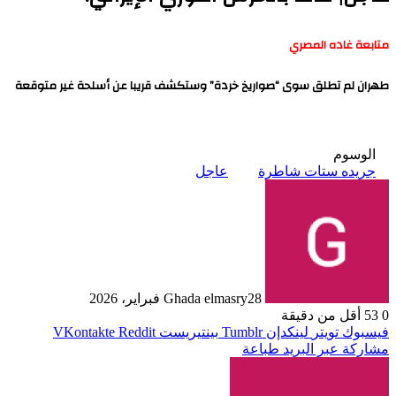
متابعة غاده المصري
طهران لم تطلق سوى “صواريخ خردة” وستكشف قريبا عن أسلحة غير متوقعة
الوسوم
جريده ستات شاطرة
عاجل
28 فبراير، 2026
Ghada elmasry
0
53
أقل من دقيقة
فيسبوك
تويتر
لينكدإن
بينتيريست
مشاركة عبر البريد
طباعة