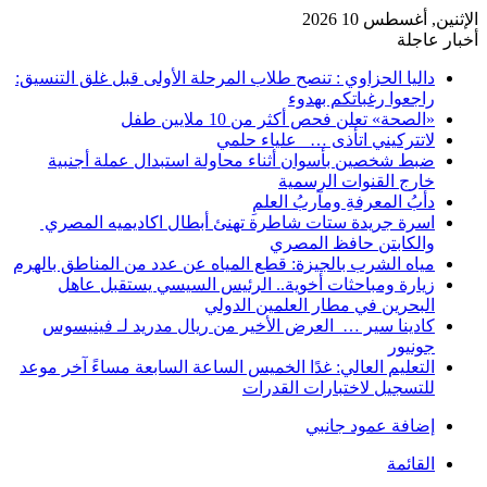
الإثنين, أغسطس 10 2026
أخبار عاجلة
داليا الحزاوي : تنصح طلاب المرحلة الأولى قبل غلق التنسيق:
راجعوا رغباتكم بهدوء
«الصحة» تعلن فحص أكثر من 10 ملايين طفل
لاتتركيني اتأذى … علياء حلمي
ضبط شخصين بأسوان أثناء محاولة استبدال عملة أجنبية
خارج القنوات الرسمية
دأبُ المعرفةِ ومآربُ العلمِ
اسرة جريدة ستات شاطرة تهنئ أبطال اكاديميه المصري
والكابتن حافظ المصري
مياه الشرب بالجيزة: قطع المياه عن عدد من المناطق بالهرم
زيارة ومباحثات أخوية.. الرئيس السيسي يستقبل عاهل
البحرين في مطار العلمين الدولي
كادينا سير … العرض الأخير من ريال مدريد لـ فينيسوس
جونيور
التعليم العالي: غدًا الخميس الساعة السابعة مساءً آخر موعد
للتسجيل لاختبارات القدرات
إضافة عمود جانبي
القائمة