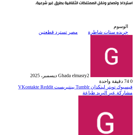
استرداد وتصدير ونقل الممتلكات الثقافية بطرق غير شرعية.
الوسوم
جريده ستات شاطرة
مصر تسترد قطعتين
2 ديسمبر، 2025
Ghada elmasry
0
74
دقيقة واحدة
فيسبوك
تويتر
لينكدإن
بينتيريست
مشاركة عبر البريد
طباعة