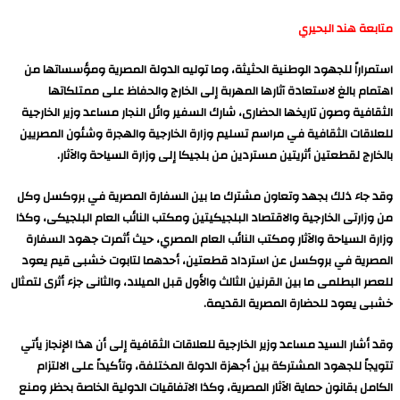
متابعة هند البحيري
استمراراً للجهود الوطنية الحثيثة، وما توليه الدولة المصرية ومؤسساتها من
اهتمام بالغ لاستعادة آثارها المهربة إلى الخارج والحفاظ على ممتلكاتها
الثقافية وصون تاريخها الحضارى، شارك السفير وائل النجار مساعد وزير الخارجية
للعلاقات الثقافية في مراسم تسليم وزارة الخارجية والهجرة وشئون المصريين
بالخارج لقطعتين أثريتين مستردين من بلجيكا إلى وزارة السياحة والآثار.
وقد جاء ذلك بجهد وتعاون مشترك ما بين السفارة المصرية في بروكسل وكل
من وزارتى الخارجية والاقتصاد البلجيكيتين ومكتب النائب العام البلجيكى، وكذا
وزارة السياحة والآثار ومكتب النائب العام المصري، حيث أثمرت جهود السفارة
المصرية في بروكسل عن استرداد قطعتين، أحدهما لتابوت خشبى قيم يعود
للعصر البطلمى ما بين القرنين الثالث والأول قبل الميلاد، والثانى جزء أثرى لتمثال
خشبى يعود للحضارة المصرية القديمة.
وقد أشار السيد مساعد وزير الخارجية للعلاقات الثقافية إلى أن هذا الإنجاز يأتي
تتويجاً للجهود المشتركة بين أجهزة الدولة المختلفة، وتأكيداً على الالتزام
الكامل بقانون حماية الآثار المصرية، وكذا الاتفاقيات الدولية الخاصة بحظر ومنع