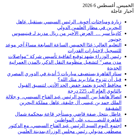
الخميس, أغسطس 6 2026
أخبار عاجلة
زيارة ومباحثات أخوية.. الرئيس السيسي يستقبل عاهل
البحرين في مطار العلمين الدولي
كادينا سير … العرض الأخير من ريال مدريد لـ فينيسوس
جونيور
التعليم العالي: غدًا الخميس الساعة السابعة مساءً آخر موعد
للتسجيل لاختبارات القدرات
رئيس الوزراء يشهد توقيع اتفاقية تأسيس شركة “مواصلات
مدن مصر” لتشغيل منظومة النقل الذكي بالمدن العمرانية
الجديدة
ستاد القاهرة يستضيف مباريات 5 أندية في الدوري المصري
قبل أن تتزوج ماذا يريد منك الله؟
محافظ الجيزة يعتمد خفض الحد الأدنى لتنسيق القبول
بالثانوي العام إلى 225 درجة
اتصالأ هاتفيأ بين السيد الرئيس عبد الفتاح السيسي، و جلالة
الملك حمد بن عيسى آل خليفة، عاهل مملكة البحرين
الشقيقة
عاطل ينتحل صفة قاضي ويستأجر قاعة بمحكمة شمال
القاهرة للنصــ.ــب على المواطنين
اجتمع اليوم السيد الرئيس عبد الفتاح السيسي، مع الدكتور
مصطفى مدبولي رئيس مجلس الوزراء،بمدينة العلمين