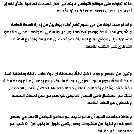
ما تم تداوله على مواقع التواصل الاجتماعي خلال الساعات الماضية بشأن نفوق
أعداد من الكلاب الضالة بمنطقة حدائق الأهرام.
وقد توجهت لجنة من حي الهرم تضم أطباء بيطريين من إدارة الصحة العامة
والأمراض المشتركة وبصحبتهم ممثلون عن منسقي المجتمع المدني مقدمو
الشكوى، إلى موقع البلاغ لمعاينة الموقف على الطبيعة وتوقيع الكشف
الظاهري على الكلاب النافقة.
وتبين من الفحص وجود ٢ كلبًا نافقًا بمنطقة (ح)، و٧ كلاب نافقة بمنطقة (هـ)،
و٢ كلبًا نافقًا بجوار السور الخارجي للبوابة الثانية، ليبلغ إجمالي ما تم رصده ١١ كلبًا
نافقًا فقط وقد تم رفعها والتعامل معها ودفنها بالمدفن الصحي المخصص
لذلك مع استكمال باقي المسار القانوني للواقعة من قبل الجهات المعنية
وبالتعاون مع النيابة العامة.
وتؤكد محافظة الجيزة أن ما تم تداوله عبر مواقع التواصل الاجتماعي وبعض
المواقع الإخبارية من منشورات وصور يدّعي نفوق ما يقرب من ٥٠٠ كلب، هو
معلومات غير دقيقة.