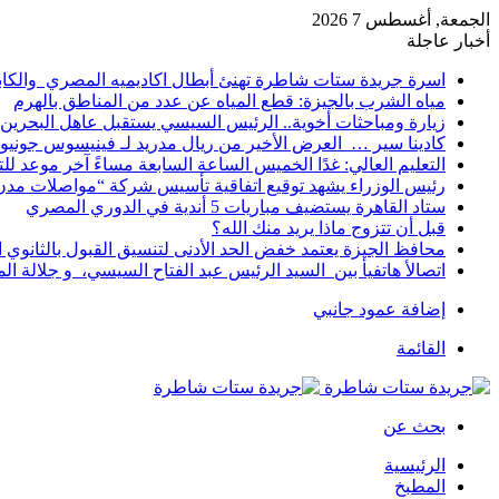
الجمعة, أغسطس 7 2026
أخبار عاجلة
اسرة جريدة ستات شاطرة تهنئ أبطال اكاديميه المصري والكا
مياه الشرب بالجيزة: قطع المياه عن عدد من المناطق بالهرم
زيارة ومباحثات أخوية.. الرئيس السيسي يستقبل عاهل البحرين 
كادينا سير … العرض الأخير من ريال مدريد لـ فينيسوس جونيو
التعليم العالي: غدًا الخميس الساعة السابعة مساءً آخر موعد ل
رئيس الوزراء يشهد توقيع اتفاقية تأسيس شركة “مواصلات مدن 
ستاد القاهرة يستضيف مباريات 5 أندية في الدوري المصري
قبل أن تتزوج ماذا يريد منك الله؟
محافظ الجيزة يعتمد خفض الحد الأدنى لتنسيق القبول بالثانوي العام إلى
اتصالأ هاتفيأ بين السيد الرئيس عبد الفتاح السيسي، و جلالة 
إضافة عمود جانبي
القائمة
بحث عن
الرئيسية
المطبخ