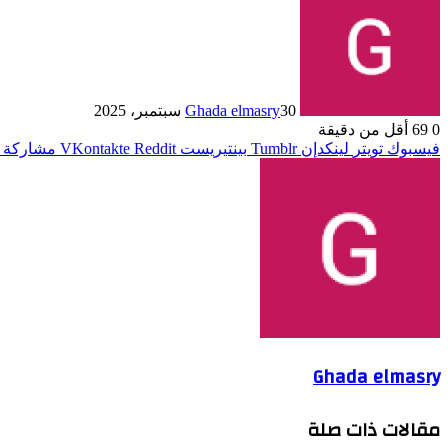
30 سبتمبر، 2025
Ghada elmasry
0
69
أقل من دقيقة
فيسبوك
تويتر
لينكدإن
بينتيريست
مشاركة ع
Ghada elmasry
مقالات ذات صلة