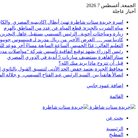
الجمعة, أغسطس 7 2026
أخبار عاجلة
اسرة جريدة ستات شاطرة تهنئ أبطال اكاديميه المصري والكا
مياه الشرب بالجيزة: قطع المياه عن عدد من المناطق بالهرم
زيارة ومباحثات أخوية.. الرئيس السيسي يستقبل عاهل البحرين 
كادينا سير … العرض الأخير من ريال مدريد لـ فينيسوس جونيو
التعليم العالي: غدًا الخميس الساعة السابعة مساءً آخر موعد ل
رئيس الوزراء يشهد توقيع اتفاقية تأسيس شركة “مواصلات مدن 
ستاد القاهرة يستضيف مباريات 5 أندية في الدوري المصري
قبل أن تتزوج ماذا يريد منك الله؟
محافظ الجيزة يعتمد خفض الحد الأدنى لتنسيق القبول بالثانوي العام إلى
اتصالأ هاتفيأ بين السيد الرئيس عبد الفتاح السيسي، و جلالة 
إضافة عمود جانبي
القائمة
بحث عن
الرئيسية
المطبخ