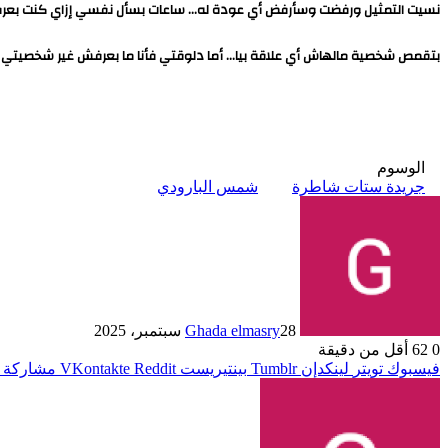
نسيت التمثيل ورفضت وسأرفض أي عودة له… ساعات بسأل نفسي إزاي كنت بعرف أم
بتقمص شخصية مالهاش أي علاقة بيا… أما دلوقتي فأنا ما بعرفش غير شخصيتي ا
الوسوم
جريدة ستات شاطرة
شمس البارودي
28 سبتمبر، 2025
Ghada elmasry
0
62
أقل من دقيقة
فيسبوك
تويتر
لينكدإن
بينتيريست
مشاركة ع