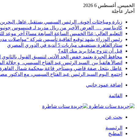
الخميس, أغسطس 6 2026
أخبار عاجلة
زيارة ومباحثات أخوية.. الرئيس السيسي يستقبل عاهل البحرين 
كادينا سير … العرض الأخير من ريال مدريد لـ فينيسوس جونيو
التعليم العالي: غدًا الخميس الساعة السابعة مساءً آخر موعد ل
رئيس الوزراء يشهد توقيع اتفاقية تأسيس شركة “مواصلات مدن 
ستاد القاهرة يستضيف مباريات 5 أندية في الدوري المصري
قبل أن تتزوج ماذا يريد منك الله؟
محافظ الجيزة يعتمد خفض الحد الأدنى لتنسيق القبول بالثانوي العام إلى
اتصالأ هاتفيأ بين السيد الرئيس عبد الفتاح السيسي، و جلالة 
عاطل ينتحل صفة قاضي ويستأجر قاعة بمحكمة شمال القاهرة ل
اجتمع اليوم السيد الرئيس عبد الفتاح السيسي، مع الدكتور م
إضافة عمود جانبي
القائمة
بحث عن
الرئيسية
المطبخ