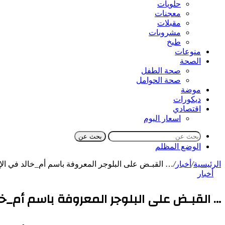
حلويات
معجنات
مقبلات
مشروبات
طبخ
منوعات
الصحة
صحة الطفل
صحة الحوامل
موضة
ديكورات
اقتصادي
اسعار اليوم
بحث عن
الوضع المظلم
الرئيسية
/
أخبار
/
… القبـض على البلوجر المعروفة باسم أم_خالد في الإ
أخبار
… القبـض على البلوجر المعروفة باسم أم_خ