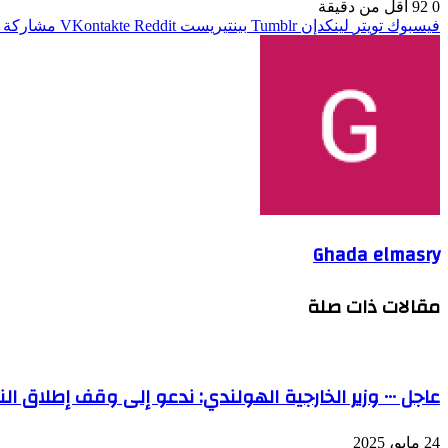
0
92
أقل من دقيقة
فيسبوك
تويتر
لينكدإن
بينتيريست
مشاركة ع
Ghada elmasry
مقالات ذات صلة
عاجل ٠٠٠ وزير الخارجية الهولندي: ندعو إلى وقف إطلاق النار في أوكرانيا
24 مايو، 2025