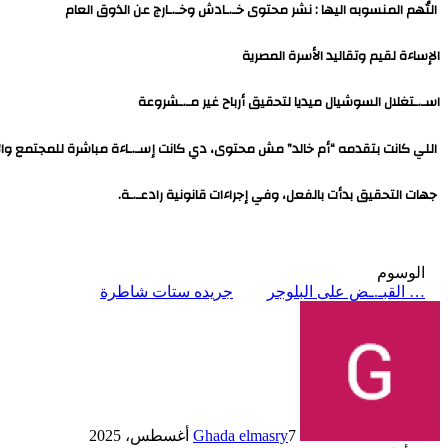
التُهم المنسوبه اليها : نشر محتوى خـ.ـادش وخـ.ـارج عن الذوق العام
الإساءة لقيم وتقاليد الأسرة المصرية
اسـ.ـتغلال السوشيال ميديا لتحقيق أرباح غير مـ.ـشروعة
اللي كانت بتقدمه “أم خالد” مش محتوى، دي كانت إسـ.ـاءة مباشرة للمجتمع و
جهات التحقيق بدأت بالفعل، وفي إجراءات قانونية رادعـ.ـة.
الوسوم
… القبـ.ـض على البلوجر
جريده ستات شاطرة
7 أغسطس، 2025
Ghada elmasry