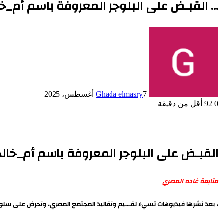
… القبـض على البلوجر المعروفة باسم أم_خ
7 أغسطس، 2025
Ghada elmasry
0
92
أقل من دقيقة
القبـض على البلوجر المعروفة باسم أم_خال
متابعة غاده المصري
، بعد نشرها فيديوهات تسيء لقـ.ـيم وتقاليد المجتمع المصري، وتحرض على سلوكيا