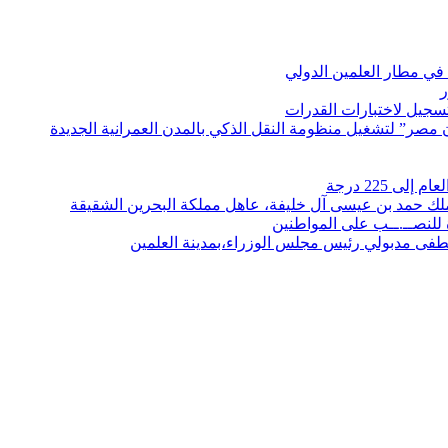
في مطار العلمين الدولي
ر
لتسجيل لاختبارات القدرات
مصر” لتشغيل منظومة النقل الذكي بالمدن العمرانية الجديدة
 225 درجة
الملك حمد بن عيسى آل خليفة، عاهل مملكة البحرين الشقيقة
لنصــ.ــب على المواطنين
صطفى مدبولي رئيس مجلس الوزراء،بمدينة العلمين