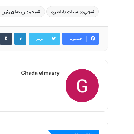
جريده ستات شاطرة
محمد رمضان يثير ا
لينكدإن
فيسبوك
تويتر
Ghada elmasry