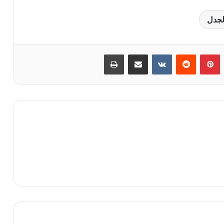
لجدل
‏Tumblr
بينتيريست
‏Reddit
‏VKontakte
مشاركة عبر البريد
طباعة