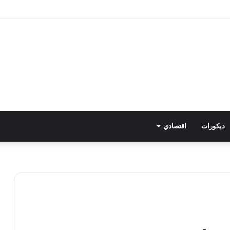
.. الرئيس السيسي يستقبل عاهل البحرين في مطار العلمين الدولي
ديكورات
اقتصادي