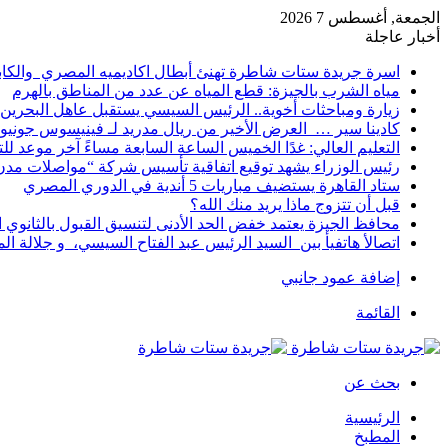
الجمعة, أغسطس 7 2026
أخبار عاجلة
اسرة جريدة ستات شاطرة تهنئ أبطال اكاديميه المصري والكا
مياه الشرب بالجيزة: قطع المياه عن عدد من المناطق بالهرم
زيارة ومباحثات أخوية.. الرئيس السيسي يستقبل عاهل البحرين 
كادينا سير … العرض الأخير من ريال مدريد لـ فينيسوس جونيو
التعليم العالي: غدًا الخميس الساعة السابعة مساءً آخر موعد ل
رئيس الوزراء يشهد توقيع اتفاقية تأسيس شركة “مواصلات مدن 
ستاد القاهرة يستضيف مباريات 5 أندية في الدوري المصري
قبل أن تتزوج ماذا يريد منك الله؟
محافظ الجيزة يعتمد خفض الحد الأدنى لتنسيق القبول بالثانوي العام إلى
اتصالأ هاتفيأ بين السيد الرئيس عبد الفتاح السيسي، و جلالة 
إضافة عمود جانبي
القائمة
بحث عن
الرئيسية
المطبخ