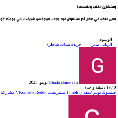
إستشارى القلب والقسطرة
والى اللقاء في مقال آخر نستعرض فيه جولات البروفسير شريف الزناتي جولاته الأ
الوسوم
الزناتى مديرا
جريده ستات شاطرة
15 يوليو، 2025
Ghada elmasry
0
197
دقيقة واحدة
فيسبوك
تويتر
لينكدإن
بينتيريست
مشاركة ع