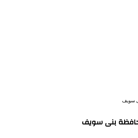
ى سويف
محافظة بنى سويف