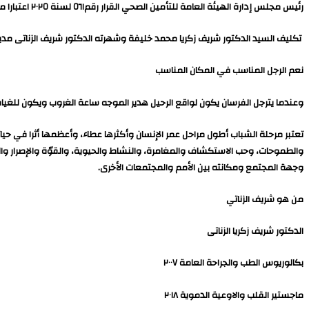
رئيس مجلس إدارة الهيئة العامة للتأمين الصحي القرار رقم٥٦١ لسنة ٢٠٢٥ اعتبارا من ١ / ٧ / ٢٠٢٥
تكليف السيد الدكتور شريف زكريا محمد خليفة وشهرته الدكتور شريف الزناتى م
نعم الرجل المناسب في المكان المناسب
وعندما يترجل الفرسان يكون لواقع الرحيل هدير الموجه ساعة الغروب ويكون للغي
تعتبر مرحلة الشباب أطول مراحل عمر الإنسان وأكثرها عطاء، وأعظمها أثرا في حيات
والطموحات، وحب الاستكشاف والمغامرة، والنشاط والحيوية، والقوّة والإصرار و
وجهة المجتمع ومكانته بين الأمم والمجتمعات الأخرى.
من هو شريف الزناتي
الدكتور شريف زكريا الزناتى
بكالوريوس الطب والجراحة العامة ٢٠٠٧
ماجستير القلب والاوعية الدموية ٢٠١٨