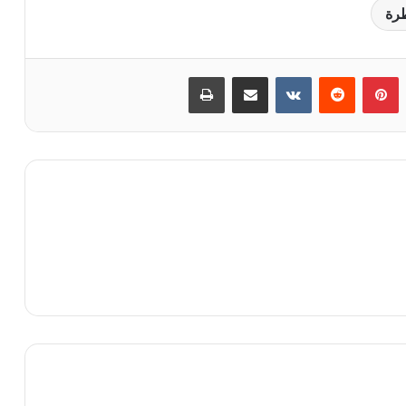
رة
‏Tumblr
بينتيريست
‏Reddit
‏VKontakte
مشاركة عبر البريد
طباعة