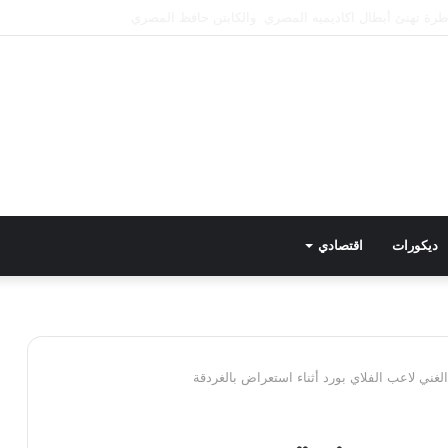
طع المياه عن عدد من المناطق بالهرم
ديكورات
اقتصادي
الغني لاعب الفلاي بورد أثناء استعراض بالغردقة