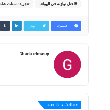
اختل توازنه في الهواء..
جريده ستات شاط
لينكدإن
فيسبوك
تويتر
Ghada elmasry
مقالات ذات صلة