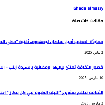
Ghada elmasry
مقالات ذات صلة
مفاجأة المطرب أمين سلطان لجمهوره.. أغنية “حظي الحلو
2 يناير، 2025
قصور الثقافة تفتتح لياليها الرمضانية بالسيدة زينب ٠٠ الليلة
10 مارس، 2025
الثقافة تطلق مشروع “الليلة الكبيرة في كل مكان” احتفا
2 مارس، 2025