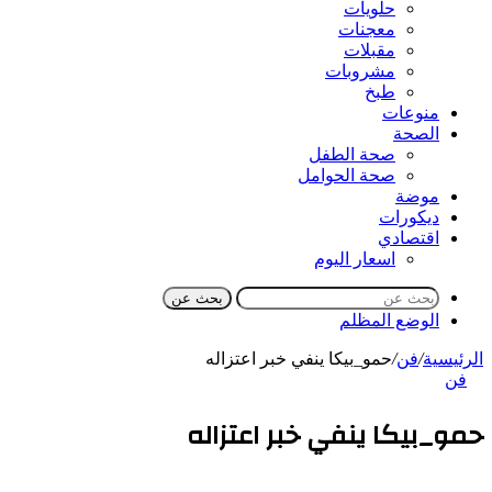
حلويات
معجنات
مقبلات
مشروبات
طبخ
منوعات
الصحة
صحة الطفل
صحة الحوامل
موضة
ديكورات
اقتصادي
اسعار اليوم
بحث عن
الوضع المظلم
الرئيسية
/
فن
/
حمو_بيكا ينفي خبر اعتزاله
فن
حمو_بيكا ينفي خبر اعتزاله