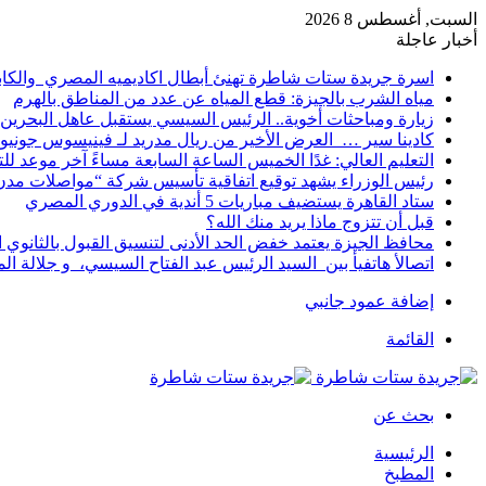
السبت, أغسطس 8 2026
أخبار عاجلة
اسرة جريدة ستات شاطرة تهنئ أبطال اكاديميه المصري والكا
مياه الشرب بالجيزة: قطع المياه عن عدد من المناطق بالهرم
زيارة ومباحثات أخوية.. الرئيس السيسي يستقبل عاهل البحرين 
كادينا سير … العرض الأخير من ريال مدريد لـ فينيسوس جونيو
التعليم العالي: غدًا الخميس الساعة السابعة مساءً آخر موعد ل
رئيس الوزراء يشهد توقيع اتفاقية تأسيس شركة “مواصلات مدن 
ستاد القاهرة يستضيف مباريات 5 أندية في الدوري المصري
قبل أن تتزوج ماذا يريد منك الله؟
محافظ الجيزة يعتمد خفض الحد الأدنى لتنسيق القبول بالثانوي العام إلى
اتصالأ هاتفيأ بين السيد الرئيس عبد الفتاح السيسي، و جلالة 
إضافة عمود جانبي
القائمة
بحث عن
الرئيسية
المطبخ