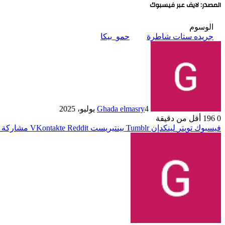
المصدر: لايف عبر فيسبوك
الوسوم
جريده ستات شاطرة
حمو_بيكا
4 يوليو، 2025
Ghada elmasry
0
196
أقل من دقيقة
فيسبوك
تويتر
لينكدإن
بينتيريست
مشاركة ع