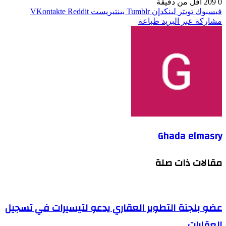
0
209
أقل من دقيقة
فيسبوك
تويتر
لينكدإن
بينتيريست
مشاركة عبر البريد
طباعة
Ghada elmasry
مقالات ذات صلة
عضو بلجنة التطوير العقاري يدعو لتيسيرات في تسجيل
العقارات