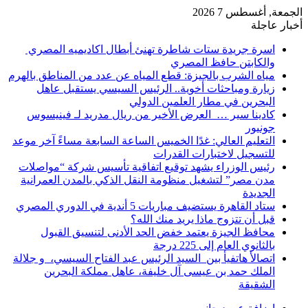
الجمعة, أغسطس 7 2026
أخبار عاجلة
اسرة جريدة ستات شاطرة تهنئ أبطال اكاديميه المصري
والكابتن حافظ المصري
مياه الشرب بالجيزة: قطع المياه عن عدد من المناطق بالهرم
زيارة ومباحثات أخوية.. الرئيس السيسي يستقبل عاهل
البحرين في مطار العلمين الدولي
كادينا سير … العرض الأخير من ريال مدريد لـ فينيسوس
جونيور
التعليم العالي: غدًا الخميس الساعة السابعة مساءً آخر موعد
للتسجيل لاختبارات القدرات
رئيس الوزراء يشهد توقيع اتفاقية تأسيس شركة “مواصلات
مدن مصر” لتشغيل منظومة النقل الذكي بالمدن العمرانية
الجديدة
ستاد القاهرة يستضيف مباريات 5 أندية في الدوري المصري
قبل أن تتزوج ماذا يريد منك الله؟
محافظ الجيزة يعتمد خفض الحد الأدنى لتنسيق القبول
بالثانوي العام إلى 225 درجة
اتصالأ هاتفيأ بين السيد الرئيس عبد الفتاح السيسي، و جلالة
الملك حمد بن عيسى آل خليفة، عاهل مملكة البحرين
الشقيقة