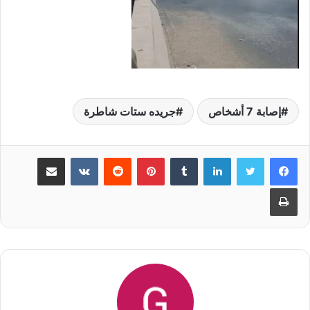
إصابة 7 أشخاص
جريده ستات شاطرة
لينكدإن
‏Tumblr
بينتيريست
‏Reddit
‏VKontakte
مشاركة عبر البريد
طباعة