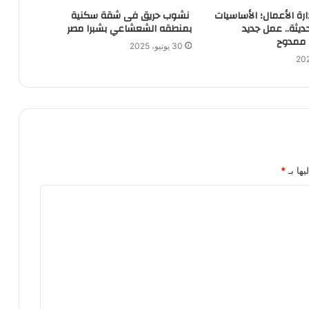
رة الأعمال؛ الأساسيات
نشوب حريق فى شقة سكنية
ديثة.. عمل جديد
بمنطقه الشعشاعي بشبرا مصر
م ممدوح
30 يونيو، 2025
يها بـ
*