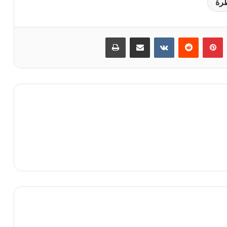
رة
‏Tumblr
بينتيريست
‏Reddit
‏VKontakte
مشاركة عبر البريد
طباعة