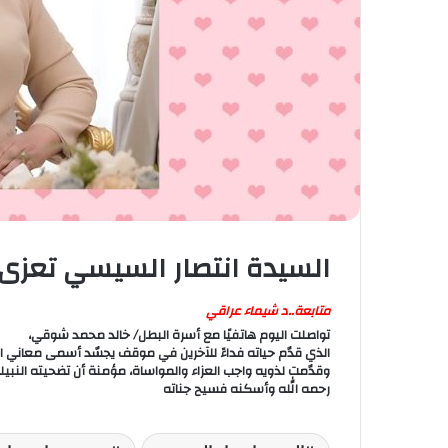
السيدة انتصار السيسي تعزى
متابعة..د شيماء عراقي
تواصلت اليوم هاتفيًا مع أسرة البطل/ خالد محمد شوقي،
الذي قدّم حياته فداءً للآخرين في موقف يجسّد أسمى معاني ال
وقدّمت لذويه واجب العزاء والمواساة، مؤمنة أن تضحيته النب
رحمه الله وأسكنه فسيح جناته