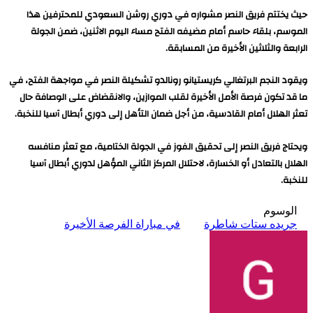
حيث يختتم فريق النصر مشواره في دوري روشن السعودي للمحترفين هذا
الموسم، بلقاء حاسم أمام مضيفه الفتح مساء اليوم الاثنين، ضمن الجولة
الرابعة والثلاثين الأخيرة من المسابقة.
ويقود النجم البرتغالي كريستيانو رونالدو تشكيلة النصر في مواجهة الفتح، في
ما قد تكون فرصة الأمل الأخيرة لقلب الموازين، والانقضاض على الوصافة حال
تعثر الهلال أمام القادسية، من أجل ضمان التأهل إلى دوري أبطال آسيا للنخبة.
ويحتاج فريق النصر إلى تحقيق الفوز في الجولة الختامية، مع تعثر منافسه
الهلال بالتعادل أو الخسارة، لاحتلال المركز الثاني المؤهل لدوري أبطال آسيا
للنخبة.
الوسوم
جريده ستات شاطرة
في مباراة الفرصة الأخيرة