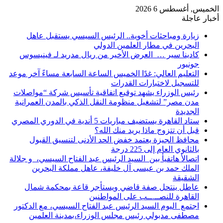
الخميس, أغسطس 6 2026
أخبار عاجلة
زيارة ومباحثات أخوية.. الرئيس السيسي يستقبل عاهل
البحرين في مطار العلمين الدولي
كادينا سير … العرض الأخير من ريال مدريد لـ فينيسوس
جونيور
التعليم العالي: غدًا الخميس الساعة السابعة مساءً آخر موعد
للتسجيل لاختبارات القدرات
رئيس الوزراء يشهد توقيع اتفاقية تأسيس شركة “مواصلات
مدن مصر” لتشغيل منظومة النقل الذكي بالمدن العمرانية
الجديدة
ستاد القاهرة يستضيف مباريات 5 أندية في الدوري المصري
قبل أن تتزوج ماذا يريد منك الله؟
محافظ الجيزة يعتمد خفض الحد الأدنى لتنسيق القبول
بالثانوي العام إلى 225 درجة
اتصالأ هاتفيأ بين السيد الرئيس عبد الفتاح السيسي، و جلالة
الملك حمد بن عيسى آل خليفة، عاهل مملكة البحرين
الشقيقة
عاطل ينتحل صفة قاضي ويستأجر قاعة بمحكمة شمال
القاهرة للنصــ.ــب على المواطنين
اجتمع اليوم السيد الرئيس عبد الفتاح السيسي، مع الدكتور
مصطفى مدبولي رئيس مجلس الوزراء،بمدينة العلمين