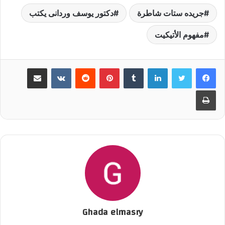
جريده ستات شاطرة
دكتور يوسف وردانى يكتب
مفهوم الأتيكيت
لينكدإن
‏Tumblr
بينتيريست
‏Reddit
‏VKontakte
مشاركة عبر البريد
طباعة
Ghada elmasry