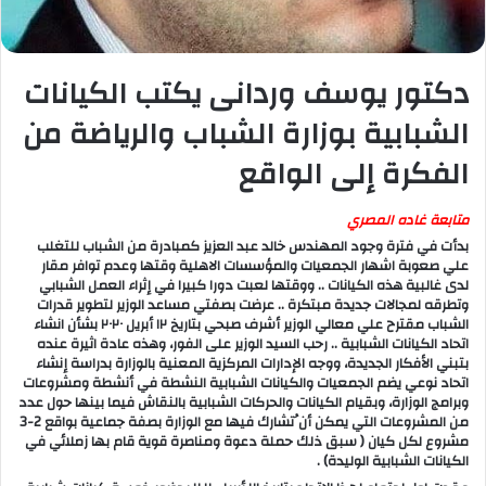
دكتور يوسف وردانى يكتب الكيانات
الشبابية بوزارة الشباب والرياضة من
الفكرة إلى الواقع
متابعة غاده المصري
بدأت في فترة وجود المهندس خالد عبد العزيز كمبادرة من الشباب للتغلب
علي صعوبة اشهار الجمعيات والمؤسسات الاهلية وقتها وعدم توافر مقار
لدى غالبية هذه الكيانات .. ووقتها لعبت دورا كبيرا في إثراء العمل الشبابي
وتطرقه لمجالات جديدة مبتكرة .. عرضت بصفتي مساعد الوزير لتطوير قدرات
الشباب مقترح علي معالي الوزير أشرف صبحي بتاريخ ١٢ أبريل ٢٠٢٠ بشأن انشاء
اتحاد الكيانات الشبابية .. رحب السيد الوزير على الفور، وهذه عادة اثيرة عنده
بتبني الأفكار الجديدة، ووجه الإدارات المركزية المعنية بالوزارة بدراسة إنشاء
اتحاد نوعي يضم الجمعيات والكيانات الشبابية النشطة في أنشطة ومشروعات
وبرامج الوزارة، وبقيام الكيانات والحركات الشبابية بالنقاش فيما بينها حول عدد
من المشروعات التي يمكن أن ُتشارك فيها مع الوزارة بصفة جماعية بواقع 2-3
مشروع لكل كيان ( سبق ذلك حملة دعوة ومناصرة قوية قام بها زملائي في
الكيانات الشبابية الوليدة) .