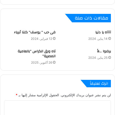
مقالات ذات صلة
آآآآه يا دنيا
فى حب ” يوسف” كلنا أبرياء
14 يناير، 2024
12 فبراير، 2024
برضوا …لأ
تاه ورق الكراس “بالعامية
المصرية”
25 يناير، 2024
26 أكتوبر، 2025
اترك تعليقاً
لن يتم نشر عنوان بريدك الإلكتروني.
الحقول الإلزامية مشار إليها بـ
*
ا
ل