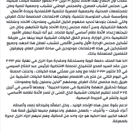
عقدت اول اجتماع لهذا الاتحاد بتاريخ ٢١ أبريل ٢٠٢٠ بحضور خمسة كيانات شبابية،
هى: مجلس الشباب المصري، والمجلس الوطني للشباب، وجمعية تنمية وطن
للمجتمعات المحلية، والجمعية المصرية للتنمية الاقتصادية وريادة الأعمال،
ومؤسسة شباب المتوسط للتنمية. وتوالت الاجتماعات المخصصة لذلك الغرض،
والتي شملت بنودها تحديد مفهوم الكيان الشبابي، وصلاحيات الاتحاد وعلاقته
بالجهة التنفيذية، وسن أعضاء مجلس إدارة الاتحاد وآلية انتخابهم، وكان من
نتيجتها إعداد لائحة نظام أساسي أولية للاتحاد. غير أنه نتيجة لبعض الأمور
التنظيمية داخل الوزارة، وعدم اتفاق الكيانات الشبابية فيما بينها على طريقة
تشكيل مجلس الإدارة الأول والسن الأقصى للشباب، تعطل هذا الجهد، وجميع
المشاركين في هذه الاجتماعات موجودين في ساحة العمل العام، ويعرفون
التفاصيل المتعلقة بذلك.
اخذ هذا الملف دفعة قوية ومستحقة ومقدرة مرة اخرى في نهاية عام ٢٠٢٣
حين عقد السيد المدير التنفيذي للحملة الانتخابية للرئيس عبد الفتاح السيسي
في 10 اكتوبر ٢٠٢٣ لقاءا مع وفد من ممثلي هذه الكيانات ، واعلنت الحملة
في اليوم التالي عن فتح باب الانضمام لعضويتها لكافة الكيانات الشبابية عن
طريق رابط مخصص لذلك الغرض بوصفهم “الذين يحملون رؤية وطموحات
عريضة لتحقيق النهضة والتنمية فى مصرنا الحبيبة” . وبعدها تأسس في أبريل
٢٠٢٤ اتحاد تنظيم الكيانات الشبابية الذي اتمنى ان تصدر لائحة نظامه الأساسي
قريبا، وتنشر في الجريدة الرسمية.
ادعم بقوة عمل هذه الإتحاد الوليد .. وكل اعضائه وقياداته زملاء وأصدقاء
أعزاء شرفت – وأشرف – بالعمل معهم. وادعوهم جميعا لتوثيق قصة هذا
الجهد الكبير، فما احكيه هو جزء واحد من الحكاية، وهم لديهم اجزاء اخرى جديرة
بالمعرفة.