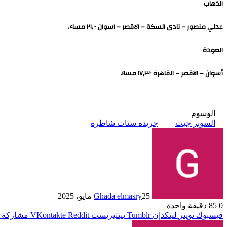
الذهاب
عدلي منصور – نادى السكة – الاقصر – اسوان ٢١,٠٠ مساء.
العودة
أسوان – الاقصر – القاهرة ۱۷,۳۰ مساء
الوسوم
السوبر جيت
جريده ستات شاطرة
25 مايو، 2025
Ghada elmasry
0
85
دقيقة واحدة
فيسبوك
تويتر
لينكدإن
بينتيريست
مشاركة ع