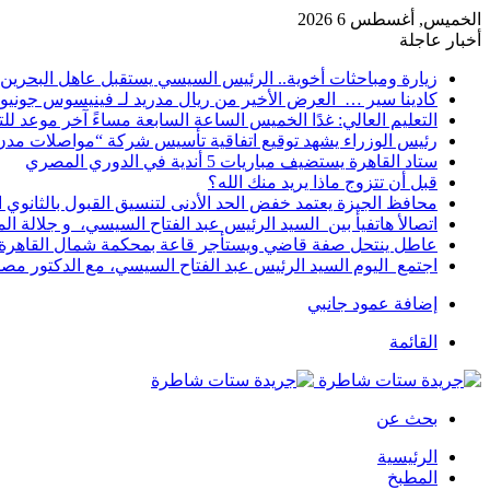
الخميس, أغسطس 6 2026
أخبار عاجلة
زيارة ومباحثات أخوية.. الرئيس السيسي يستقبل عاهل البحرين 
كادينا سير … العرض الأخير من ريال مدريد لـ فينيسوس جونيو
التعليم العالي: غدًا الخميس الساعة السابعة مساءً آخر موعد ل
رئيس الوزراء يشهد توقيع اتفاقية تأسيس شركة “مواصلات مدن 
ستاد القاهرة يستضيف مباريات 5 أندية في الدوري المصري
قبل أن تتزوج ماذا يريد منك الله؟
محافظ الجيزة يعتمد خفض الحد الأدنى لتنسيق القبول بالثانوي العام إلى
اتصالأ هاتفيأ بين السيد الرئيس عبد الفتاح السيسي، و جلالة 
عاطل ينتحل صفة قاضي ويستأجر قاعة بمحكمة شمال القاهرة ل
اجتمع اليوم السيد الرئيس عبد الفتاح السيسي، مع الدكتور م
إضافة عمود جانبي
القائمة
بحث عن
الرئيسية
المطبخ