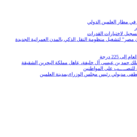
في مطار العلمين الدولي
ر
لتسجيل لاختبارات القدرات
مصر” لتشغيل منظومة النقل الذكي بالمدن العمرانية الجديدة
 225 درجة
الملك حمد بن عيسى آل خليفة، عاهل مملكة البحرين الشقيقة
لنصــ.ــب على المواطنين
صطفى مدبولي رئيس مجلس الوزراء،بمدينة العلمين