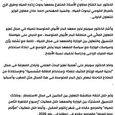
الدكتور عبد الفتاح مطاوع الأستاذ المتفرغ بمعهد بحوث إداره المياه وطرق الري
بالمركز القومي لبحوث المياه ، والسيد المهندس احمد عادل معاون الوزير
للتعاون الدولى .
وأشار الدكتور سويلم لدور معهد البحر الأبيض المتوسط للمياه في مجال تعزيز
التعاون المائي في منطقة البحر الأبيض المتوسط ، مع الحرص على مواصلة
التنسيق والتعاون بين الوزارة والمعهد فى مجال المياه ، خاصة مع تشابه رؤى
وسياسات الوزارة مع سياسة المعهد فيما يخص التوسع فى اعادة استخدام
مياه الصرف الزراعى ودراسة تخفيف نسبة الأملاح .
واكد الدكتور سويلم على أهمية تعزيز البحث العلمي وتبادل المعرفة فى مجال
“تحلية المياه للإنتاج الكثيف للغذاء بإستخدام الطاقة الشمسية” والإستفادة من
النماذج الناجحة لبعض دول البحر المتوسط فى هذا المجال مثل المغرب وأسبانيا
.
وتم خلال اللقاء مناقشة التعاون بين الجانبين فى مجال الاستمطار ، وكذلك
التنسيق المشترك بين الوزارة والمعهد خلال فعاليات “إسبوع القاهرة الثامن
للمياه” والمزمع عقده فى شهر إكتوبر المقبل ، وأيضا خلال فعاليات “مؤتمر
روما للمياه” والمزمع عقده فى إيطاليا فى عام 2026 .