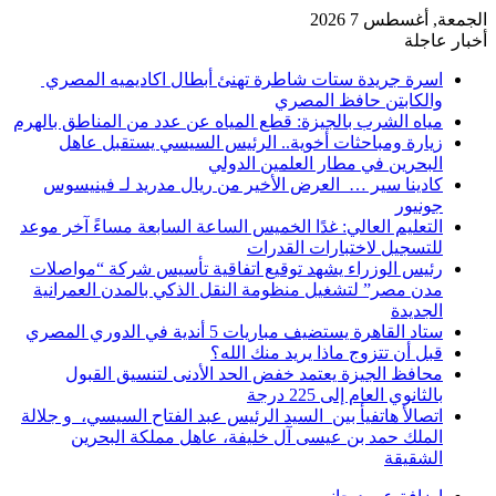
الجمعة, أغسطس 7 2026
أخبار عاجلة
اسرة جريدة ستات شاطرة تهنئ أبطال اكاديميه المصري
والكابتن حافظ المصري
مياه الشرب بالجيزة: قطع المياه عن عدد من المناطق بالهرم
زيارة ومباحثات أخوية.. الرئيس السيسي يستقبل عاهل
البحرين في مطار العلمين الدولي
كادينا سير … العرض الأخير من ريال مدريد لـ فينيسوس
جونيور
التعليم العالي: غدًا الخميس الساعة السابعة مساءً آخر موعد
للتسجيل لاختبارات القدرات
رئيس الوزراء يشهد توقيع اتفاقية تأسيس شركة “مواصلات
مدن مصر” لتشغيل منظومة النقل الذكي بالمدن العمرانية
الجديدة
ستاد القاهرة يستضيف مباريات 5 أندية في الدوري المصري
قبل أن تتزوج ماذا يريد منك الله؟
محافظ الجيزة يعتمد خفض الحد الأدنى لتنسيق القبول
بالثانوي العام إلى 225 درجة
اتصالأ هاتفيأ بين السيد الرئيس عبد الفتاح السيسي، و جلالة
الملك حمد بن عيسى آل خليفة، عاهل مملكة البحرين
الشقيقة