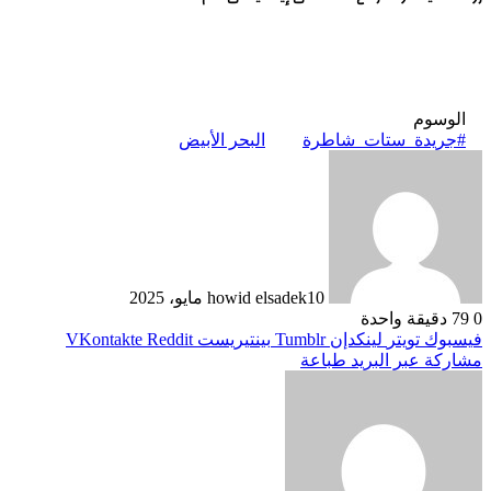
الوسوم
#جريدة_ستات_شاطرة
البحر الأبيض
10 مايو، 2025
howid elsadek
0
79
دقيقة واحدة
فيسبوك
تويتر
لينكدإن
بينتيريست
مشاركة عبر البريد
طباعة