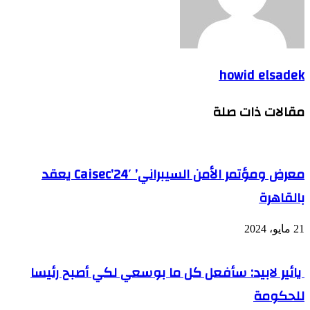
howid elsadek
مقالات ذات صلة
معرض ومؤتمر الأمن السيبراني’ Caisec’24′ يعقد
بالقاهرة
21 مايو، 2024
يائير لابيد: سأفعل كل ما بوسعي لكي أصبح رئيسا
للحكومة